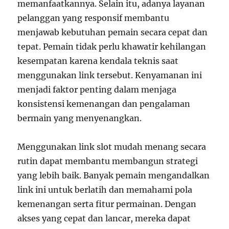
memanfaatkannya. Selain itu, adanya layanan
pelanggan yang responsif membantu
menjawab kebutuhan pemain secara cepat dan
tepat. Pemain tidak perlu khawatir kehilangan
kesempatan karena kendala teknis saat
menggunakan link tersebut. Kenyamanan ini
menjadi faktor penting dalam menjaga
konsistensi kemenangan dan pengalaman
bermain yang menyenangkan.
Menggunakan link slot mudah menang secara
rutin dapat membantu membangun strategi
yang lebih baik. Banyak pemain mengandalkan
link ini untuk berlatih dan memahami pola
kemenangan serta fitur permainan. Dengan
akses yang cepat dan lancar, mereka dapat