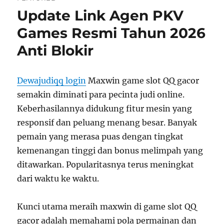
Hari
Update Link Agen PKV
Ini
dengan
Games Resmi Tahun 2026
Link
Cepat
Anti Blokir
dan
Stabil
Dewajudiqq login
Maxwin game slot QQ gacor
semakin diminati para pecinta judi online.
Keberhasilannya didukung fitur mesin yang
responsif dan peluang menang besar. Banyak
pemain yang merasa puas dengan tingkat
kemenangan tinggi dan bonus melimpah yang
ditawarkan. Popularitasnya terus meningkat
dari waktu ke waktu.
Kunci utama meraih maxwin di game slot QQ
gacor adalah memahami pola permainan dan