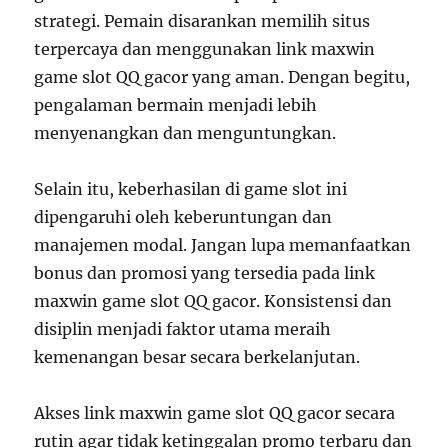
strategi. Pemain disarankan memilih situs
terpercaya dan menggunakan link maxwin
game slot QQ gacor yang aman. Dengan begitu,
pengalaman bermain menjadi lebih
menyenangkan dan menguntungkan.
Selain itu, keberhasilan di game slot ini
dipengaruhi oleh keberuntungan dan
manajemen modal. Jangan lupa memanfaatkan
bonus dan promosi yang tersedia pada link
maxwin game slot QQ gacor. Konsistensi dan
disiplin menjadi faktor utama meraih
kemenangan besar secara berkelanjutan.
Akses link maxwin game slot QQ gacor secara
rutin agar tidak ketinggalan promo terbaru dan