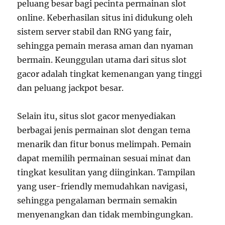
peluang besar bagi pecinta permainan slot
online. Keberhasilan situs ini didukung oleh
sistem server stabil dan RNG yang fair,
sehingga pemain merasa aman dan nyaman
bermain. Keunggulan utama dari situs slot
gacor adalah tingkat kemenangan yang tinggi
dan peluang jackpot besar.
Selain itu, situs slot gacor menyediakan
berbagai jenis permainan slot dengan tema
menarik dan fitur bonus melimpah. Pemain
dapat memilih permainan sesuai minat dan
tingkat kesulitan yang diinginkan. Tampilan
yang user-friendly memudahkan navigasi,
sehingga pengalaman bermain semakin
menyenangkan dan tidak membingungkan.