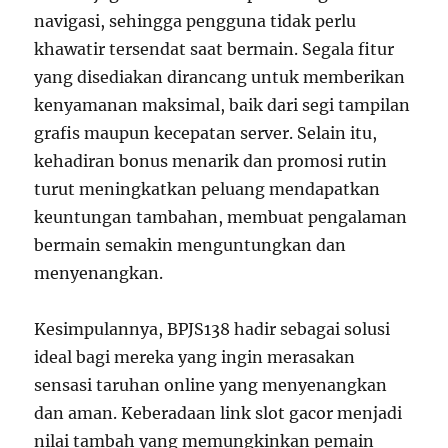
navigasi, sehingga pengguna tidak perlu
khawatir tersendat saat bermain. Segala fitur
yang disediakan dirancang untuk memberikan
kenyamanan maksimal, baik dari segi tampilan
grafis maupun kecepatan server. Selain itu,
kehadiran bonus menarik dan promosi rutin
turut meningkatkan peluang mendapatkan
keuntungan tambahan, membuat pengalaman
bermain semakin menguntungkan dan
menyenangkan.
Kesimpulannya, BPJS138 hadir sebagai solusi
ideal bagi mereka yang ingin merasakan
sensasi taruhan online yang menyenangkan
dan aman. Keberadaan link slot gacor menjadi
nilai tambah yang memungkinkan pemain