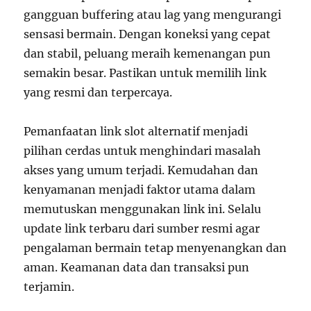
gangguan buffering atau lag yang mengurangi
sensasi bermain. Dengan koneksi yang cepat
dan stabil, peluang meraih kemenangan pun
semakin besar. Pastikan untuk memilih link
yang resmi dan terpercaya.
Pemanfaatan link slot alternatif menjadi
pilihan cerdas untuk menghindari masalah
akses yang umum terjadi. Kemudahan dan
kenyamanan menjadi faktor utama dalam
memutuskan menggunakan link ini. Selalu
update link terbaru dari sumber resmi agar
pengalaman bermain tetap menyenangkan dan
aman. Keamanan data dan transaksi pun
terjamin.