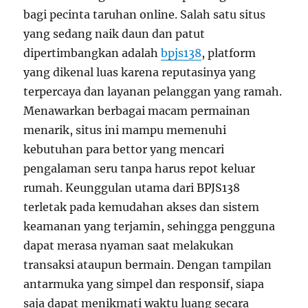
bagi pecinta taruhan online. Salah satu situs
yang sedang naik daun dan patut
dipertimbangkan adalah
bpjs138
, platform
yang dikenal luas karena reputasinya yang
terpercaya dan layanan pelanggan yang ramah.
Menawarkan berbagai macam permainan
menarik, situs ini mampu memenuhi
kebutuhan para bettor yang mencari
pengalaman seru tanpa harus repot keluar
rumah. Keunggulan utama dari BPJS138
terletak pada kemudahan akses dan sistem
keamanan yang terjamin, sehingga pengguna
dapat merasa nyaman saat melakukan
transaksi ataupun bermain. Dengan tampilan
antarmuka yang simpel dan responsif, siapa
saja dapat menikmati waktu luang secara