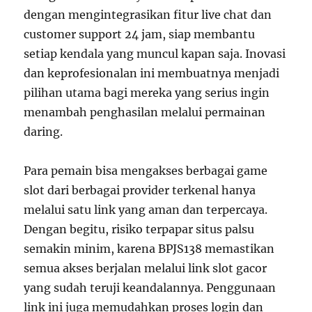
dengan mengintegrasikan fitur live chat dan
customer support 24 jam, siap membantu
setiap kendala yang muncul kapan saja. Inovasi
dan keprofesionalan ini membuatnya menjadi
pilihan utama bagi mereka yang serius ingin
menambah penghasilan melalui permainan
daring.
Para pemain bisa mengakses berbagai game
slot dari berbagai provider terkenal hanya
melalui satu link yang aman dan terpercaya.
Dengan begitu, risiko terpapar situs palsu
semakin minim, karena BPJS138 memastikan
semua akses berjalan melalui link slot gacor
yang sudah teruji keandalannya. Penggunaan
link ini juga memudahkan proses login dan