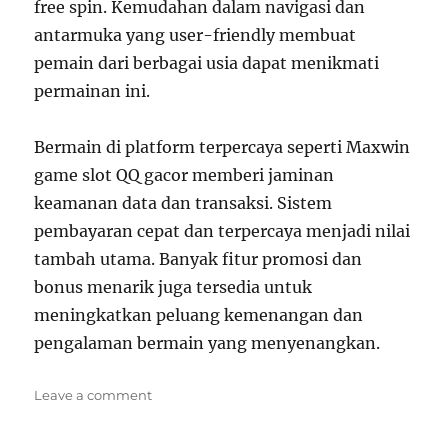
free spin. Kemudahan dalam navigasi dan
antarmuka yang user-friendly membuat
pemain dari berbagai usia dapat menikmati
permainan ini.
Bermain di platform terpercaya seperti Maxwin
game slot QQ gacor memberi jaminan
keamanan data dan transaksi. Sistem
pembayaran cepat dan terpercaya menjadi nilai
tambah utama. Banyak fitur promosi dan
bonus menarik juga tersedia untuk
meningkatkan peluang kemenangan dan
pengalaman bermain yang menyenangkan.
on
Leave a comment
Portal
PKV