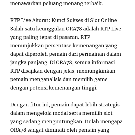
menawarkan peluang menang terbaik.
RTP Live Akurat: Kunci Sukses di Slot Online
Salah satu keunggulan ORA78 adalah RTP Live
yang paling tepat di pasaran. RTP
menunjukkan persentase kemenangan yang
dapat diperoleh pemain dari permainan dalam
jangka panjang. Di ORA78, semua informasi
RTP disajikan dengan jelas, memungkinkan
pemain menganalisis dan memilih game
dengan potensi kemenangan tinggi.
Dengan fitur ini, pemain dapat lebih strategis
dalam mengelola modal serta memilih slot
yang sedang menguntungkan. Itulah mengapa
ORA78 sangat diminati oleh pemain yang