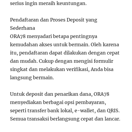
serius ingin meraih keuntungan.
Pendaftaran dan Proses Deposit yang
Sederhana
ORA78 menyadari betapa pentingnya
kemudahan akses untuk bermain. Oleh karena
itu, pendaftaran dapat dilakukan dengan cepat
dan mudah. Cukup dengan mengisi formulir
singkat dan melakukan verifikasi, Anda bisa
langsung bermain.
Untuk deposit dan penarikan dana, ORA78
menyediakan berbagai opsi pembayaran,
seperti transfer bank lokal, e-wallet, dan QRIS.
Semua transaksi berlangsung cepat dan lancar.