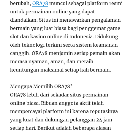
berubah,
ORA78
muncul sebagai platform resmi
untuk permainan online yang dapat
diandalkan. Situs ini menawarkan pengalaman
bermain yang luar biasa bagi penggemar game
slot dan kasino online di Indonesia. Didukung
oleh teknologi terkini serta sistem keamanan
canggih, ORA78 menjamin setiap pemain akan
merasa nyaman, aman, dan meraih
keuntungan maksimal setiap kali bermain.
Mengapa Memilih ORA78?
ORA78 lebih dari sekadar situs permainan
online biasa. Ribuan anggota aktif telah
mempercayai platform ini karena reputasinya
yang kuat dan dukungan pelanggan 24 jam
setiap hari. Berikut adalah beberapa alasan