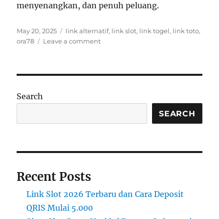
menyenangkan, dan penuh peluang.
Posted
Tags
May 20, 2025
link alternatif
,
link slot
,
link togel
,
link toto
,
on
on
ora78
Leave a comment
Mengapa
ORA78
Jadi
Pilihan
Utama
Search
Pecinta
Slot
SEARCH
Online?
Recent Posts
Link Slot 2026 Terbaru dan Cara Deposit
QRIS Mulai 5.000