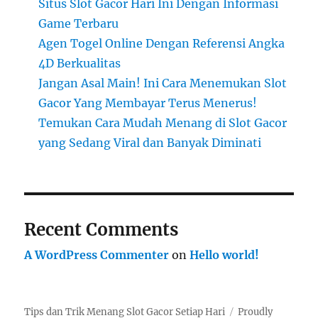
Situs Slot Gacor Hari Ini Dengan Informasi
Game Terbaru
Agen Togel Online Dengan Referensi Angka
4D Berkualitas
Jangan Asal Main! Ini Cara Menemukan Slot
Gacor Yang Membayar Terus Menerus!
Temukan Cara Mudah Menang di Slot Gacor
yang Sedang Viral dan Banyak Diminati
Recent Comments
A WordPress Commenter
on
Hello world!
Tips dan Trik Menang Slot Gacor Setiap Hari
Proudly