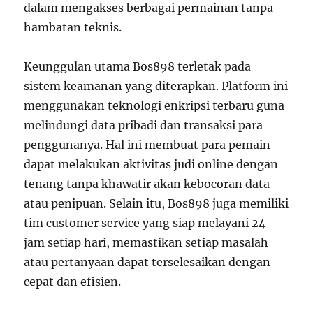
dalam mengakses berbagai permainan tanpa
hambatan teknis.
Keunggulan utama Bos898 terletak pada
sistem keamanan yang diterapkan. Platform ini
menggunakan teknologi enkripsi terbaru guna
melindungi data pribadi dan transaksi para
penggunanya. Hal ini membuat para pemain
dapat melakukan aktivitas judi online dengan
tenang tanpa khawatir akan kebocoran data
atau penipuan. Selain itu, Bos898 juga memiliki
tim customer service yang siap melayani 24
jam setiap hari, memastikan setiap masalah
atau pertanyaan dapat terselesaikan dengan
cepat dan efisien.