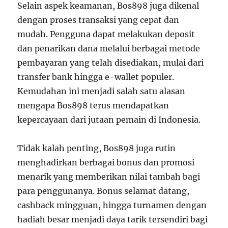
Selain aspek keamanan, Bos898 juga dikenal
dengan proses transaksi yang cepat dan
mudah. Pengguna dapat melakukan deposit
dan penarikan dana melalui berbagai metode
pembayaran yang telah disediakan, mulai dari
transfer bank hingga e-wallet populer.
Kemudahan ini menjadi salah satu alasan
mengapa Bos898 terus mendapatkan
kepercayaan dari jutaan pemain di Indonesia.
Tidak kalah penting, Bos898 juga rutin
menghadirkan berbagai bonus dan promosi
menarik yang memberikan nilai tambah bagi
para penggunanya. Bonus selamat datang,
cashback mingguan, hingga turnamen dengan
hadiah besar menjadi daya tarik tersendiri bagi