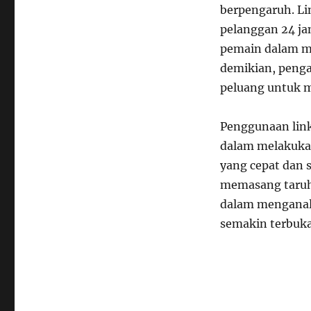
berpengaruh. L
pelanggan 24 jam
pemain dalam me
demikian, peng
peluang untuk 
Penggunaan lin
dalam melakukan
yang cepat dan 
memasang taruha
dalam menganali
semakin terbuka