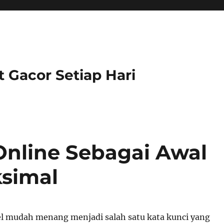
t Gacor Setiap Hari
Online Sebagai Awal
ksimal
l mudah menang menjadi salah satu kata kunci yang