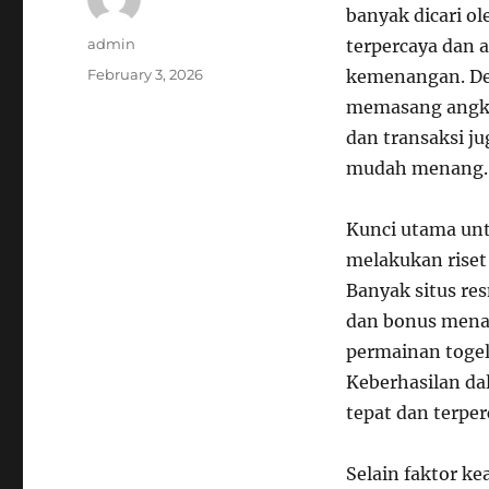
banyak dicari ol
Author
admin
terpercaya dan
Posted
February 3, 2026
kemenangan. Den
on
memasang angka
dan transaksi ju
mudah menang.
Kunci utama un
melakukan riset
Banyak situs re
dan bonus menar
permainan togel
Keberhasilan da
tepat dan terper
Selain faktor k