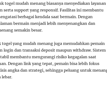
ink togel mudah menang biasanya menyediakan layanan
 serta support yang responsif. Fasilitas ini membantu
ngatasi berbagai kendala saat bermain. Dengan
alaman bermain menjadi lebih menyenangkan dan
menang semakin besar.
k togel yang mudah menang juga memudahkan pemain
 login dan transaksi deposit maupun withdraw. Sistem
stabil membantu mengurangi risiko kegagalan saat
n. Dengan link yang tepat, pemain bisa lebih fokus
sis angka dan strategi, sehingga peluang untuk menan
 lebar.