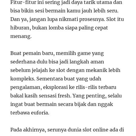
Fitur-fitur ini sering jadi daya tarik utama dan
bisa bikin sesi bermain kamu jauh lebih seru.
Dan ya, jangan lupa nikmati prosesnya. Slot itu
hiburan, bukan lomba siapa paling cepat
menang.
Buat pemain baru, memilih game yang
sederhana dulu bisa jadi langkah aman
sebelum jelajah ke slot dengan mekanik lebih
kompleks. Sementara buat yang udah
pengalaman, eksplorasi ke rilis-rilis terbaru
bakal kasih sensasi fresh. Yang penting, selalu
ingat buat bermain secara bijak dan nggak
terbawa euforia.
Pada akhirnya, serunya dunia slot online ada di