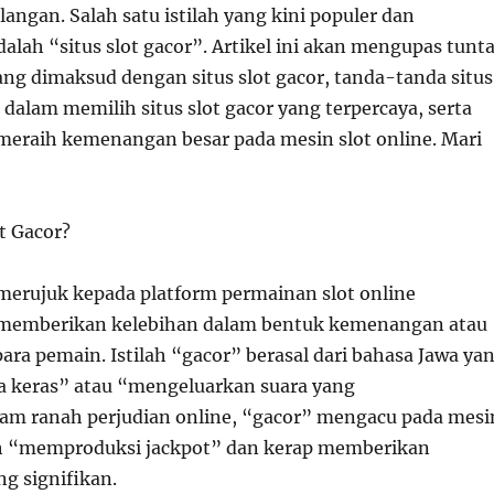
langan. Salah satu istilah yang kini populer dan
alah “situs slot gacor”. Artikel ini akan mengupas tunt
ng dimaksud dengan situs slot gacor, tanda-tanda situs
n dalam memilih situs slot gacor yang terpercaya, serta
eraih kemenangan besar pada mesin slot online. Mari
ot Gacor?
r merujuk kepada platform permainan slot online
i memberikan kelebihan dalam bentuk kemenangan atau
ara pemain. Istilah “gacor” berasal dari bahasa Jawa ya
ra keras” atau “mengeluarkan suara yang
dalam ranah perjudian online, “gacor” mengacu pada mesi
ah “memproduksi jackpot” dan kerap memberikan
g signifikan.