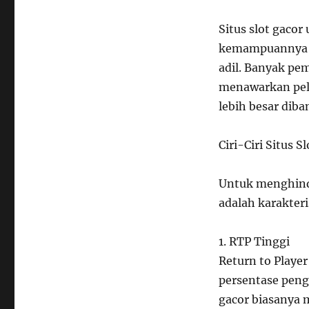
Situs slot gaco
kemampuannya u
adil. Banyak pe
menawarkan pe
lebih besar diba
Ciri-Ciri Situs S
Untuk menghinda
adalah karakteri
1. RTP Tinggi
Return to Player
persentase peng
gacor biasanya