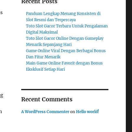
Recent Posts
as
Panduan Lengkap Menang Konsisten di
Slot Resmi dan Terpercaya
Toto Slot Gacor Terbaru Untuk Pengalaman
Digital Maksimal
Toto Slot Gacor Online Dengan Gameplay
Menarik Sepanjang Hari
Game Online Viral Dengan Berbagai Bonus
Dan Fitur Menarik
Main Game Online Favorit dengan Bonus
Eksklusif Setiap Hari
ng
Recent Comments
n
A WordPress Commenter
on
Hello world!