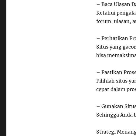
– Baca Ulasan D
Ketahui pengalam
forum, ulasan, a
– Perhatikan P
Situs yang gac
bisa memaksima
– Pastikan Pros
Pilihlah situs
cepat dalam pro
– Gunakan Situs
Sehingga Anda b
Strategi Menang 