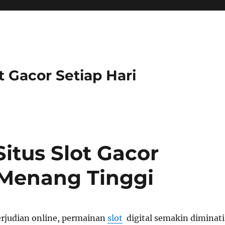
t Gacor Setiap Hari
Situs Slot Gacor
Menang Tinggi
rjudian online, permainan
slot
digital semakin diminati