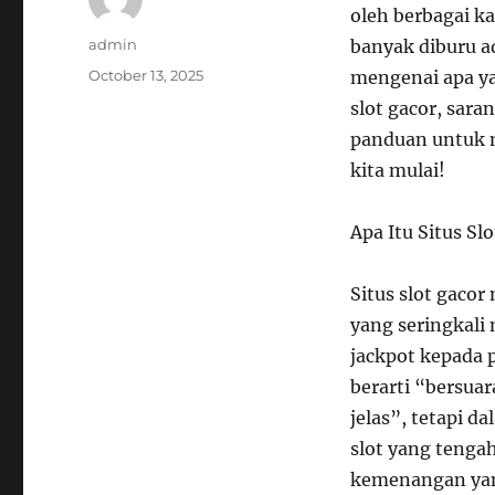
oleh berbagai ka
Author
admin
banyak diburu ad
Posted
October 13, 2025
mengenai apa ya
on
slot gacor, sara
panduan untuk m
kita mulai!
Apa Itu Situs Sl
Situs slot gaco
yang seringkal
jackpot kepada p
berarti “bersua
jelas”, tetapi 
slot yang teng
kemenangan yan