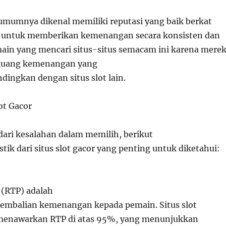
r umumnya dikenal memiliki reputasi yang baik berkat
ntuk memberikan kemenangan secara konsisten dan
main yang mencari situs-situs semacam ini karena mere
luang kemenangan yang
ndingkan dengan situs slot lain.
lot Gacor
ri kesalahan dalam memilih, berikut
stik dari situs slot gacor yang penting untuk diketahui:
 (RTP) adalah
embalian kemenangan kepada pemain. Situs slot
 menawarkan RTP di atas 95%, yang menunjukkan