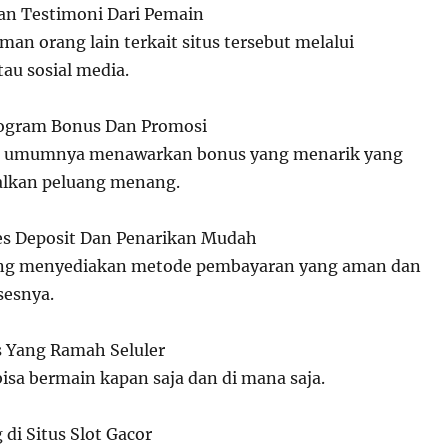
an Testimoni Dari Pemain
an orang lain terkait situs tersebut melalui
tau sosial media.
rogram Bonus Dan Promosi
or umumnya menawarkan bonus yang menarik yang
lkan peluang menang.
es Deposit Dan Penarikan Mudah
 yang menyediakan metode pembayaran yang aman dan
sesnya.
 Yang Ramah Seluler
isa bermain kapan saja dan di mana saja.
di Situs Slot Gacor