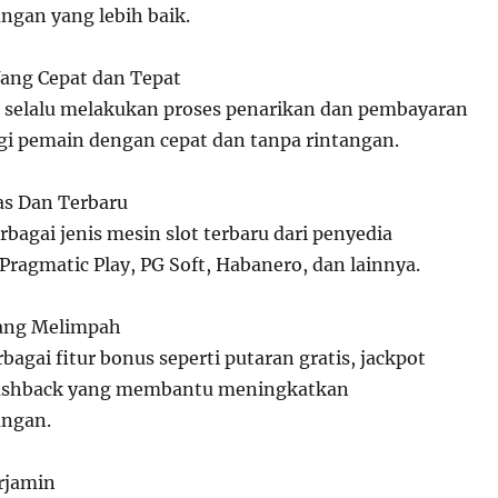
gan yang lebih baik.
ang Cepat dan Tepat
r selalu melakukan proses penarikan dan pembayaran
i pemain dengan cepat dan tanpa rintangan.
tas Dan Terbaru
bagai jenis mesin slot terbaru dari penyedia
 Pragmatic Play, PG Soft, Habanero, dan lainnya.
Yang Melimpah
gai fitur bonus seperti putaran gratis, jackpot
 cashback yang membantu meningkatkan
ngan.
rjamin