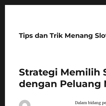
Tips dan Trik Menang Slo
Strategi Memilih 
dengan Peluang 
Dalam bidang pe