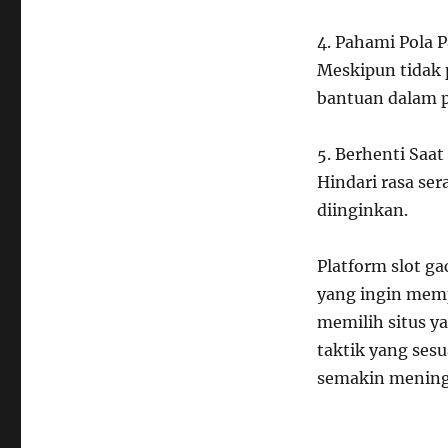
4. Pahami Pola 
Meskipun tidak 
bantuan dalam 
5. Berhenti Saa
Hindari rasa se
diinginkan.
Platform slot ga
yang ingin mem
memilih situs y
taktik yang ses
semakin mening