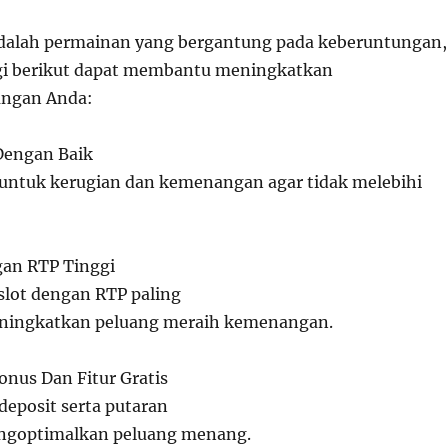
adalah permainan yang bergantung pada keberuntungan,
egi berikut dapat membantu meningkatkan
ngan Anda:
 Dengan Baik
untuk kerugian dan kemenangan agar tidak melebihi
ngan RTP Tinggi
lot dengan RTP paling
eningkatkan peluang meraih kemenangan.
onus Dan Fitur Gratis
eposit serta putaran
engoptimalkan peluang menang.