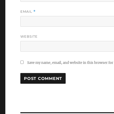
EMAIL
*
WEBSITE
Save my name, email, and website in this browser for