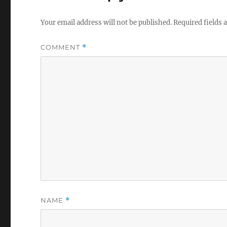
Your email address will not be published.
Required fields
COMMENT
*
NAME
*