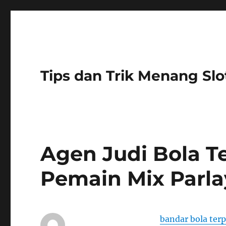
Tips dan Trik Menang Slo
Agen Judi Bola T
Pemain Mix Parla
bandar bola ter