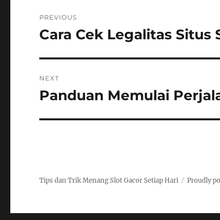
Post
PREVIOUS
navigation
Cara Cek Legalitas Situs 
Previous
post:
NEXT
Panduan Memulai Perjala
Next
post:
Tips dan Trik Menang Slot Gacor Setiap Hari
Proudly p