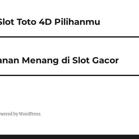
Slot Toto 4D Pilihanmu
nan Menang di Slot Gacor
owered by WordPress