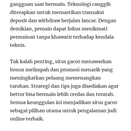
gangguan saat bermain. Teknologi canggih
diterapkan untuk memastikan transaksi
deposit dan withdraw berjalan lancar. Dengan
demikian, pemain dapat fokus menikmati
permainan tanpa khawatir terhadap kendala
teknis.
Tak kalah penting, situs gacor menawarkan
bonus melimpah dan promosi menarik yang
meningkatkan peluang memenangkan
taruhan. Strategi dan tips juga disediakan agar
bettor bisa bermain lebih cerdas dan terarah.
Semua keunggulan ini menjadikan situs gacor
sebagai pilihan utama untuk pengalaman judi
online terbaik.