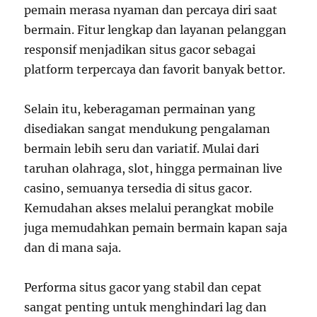
pemain merasa nyaman dan percaya diri saat
bermain. Fitur lengkap dan layanan pelanggan
responsif menjadikan situs gacor sebagai
platform terpercaya dan favorit banyak bettor.
Selain itu, keberagaman permainan yang
disediakan sangat mendukung pengalaman
bermain lebih seru dan variatif. Mulai dari
taruhan olahraga, slot, hingga permainan live
casino, semuanya tersedia di situs gacor.
Kemudahan akses melalui perangkat mobile
juga memudahkan pemain bermain kapan saja
dan di mana saja.
Performa situs gacor yang stabil dan cepat
sangat penting untuk menghindari lag dan