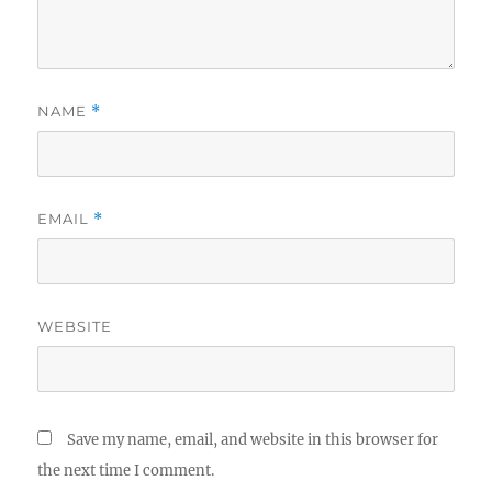
NAME
*
EMAIL
*
WEBSITE
Save my name, email, and website in this browser for
the next time I comment.