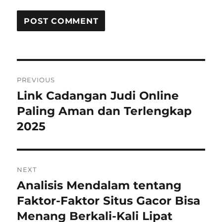
Post
PREVIOUS
navigation
Link Cadangan Judi Online
Previous
post:
Paling Aman dan Terlengkap
2025
NEXT
Analisis Mendalam tentang
Next
post:
Faktor-Faktor Situs Gacor Bisa
Menang Berkali-Kali Lipat