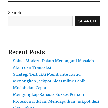
Search
SEARCH
Recent Posts
Solusi Modern Dalam Menangani Masalah
Akun dan Transaksi
Strategi Terbukti Membantu Kamu
Menangkan Jackpot Slot Online Lebih
Mudah dan Cepat
Mengungkap Rahasia Sukses Pemain
Profesional dalam Mendapatkan Jackpot dari