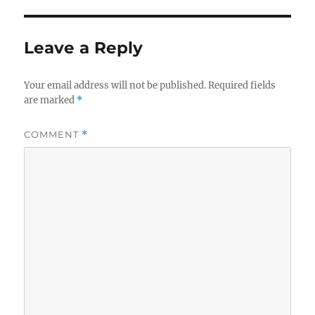
Leave a Reply
Your email address will not be published.
Required fields
are marked
*
COMMENT
*