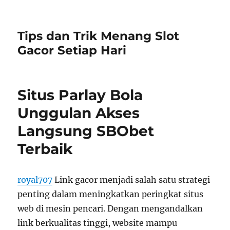
Tips dan Trik Menang Slot
Gacor Setiap Hari
Situs Parlay Bola
Unggulan Akses
Langsung SBObet
Terbaik
royal707
Link gacor menjadi salah satu strategi
penting dalam meningkatkan peringkat situs
web di mesin pencari. Dengan mengandalkan
link berkualitas tinggi, website mampu