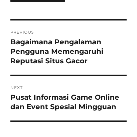
Post
PREVIOUS
navigation
Bagaimana Pengalaman
Previous
post:
Pengguna Memengaruhi
Reputasi Situs Gacor
NEXT
Pusat Informasi Game Online
Next
post:
dan Event Spesial Mingguan