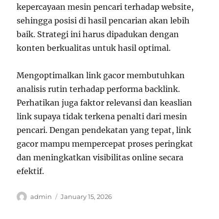
kepercayaan mesin pencari terhadap website,
sehingga posisi di hasil pencarian akan lebih
baik. Strategi ini harus dipadukan dengan
konten berkualitas untuk hasil optimal.
Mengoptimalkan link gacor membutuhkan
analisis rutin terhadap performa backlink.
Perhatikan juga faktor relevansi dan keaslian
link supaya tidak terkena penalti dari mesin
pencari. Dengan pendekatan yang tepat, link
gacor mampu mempercepat proses peringkat
dan meningkatkan visibilitas online secara
efektif.
Author
Posted
admin
January 15, 2026
on