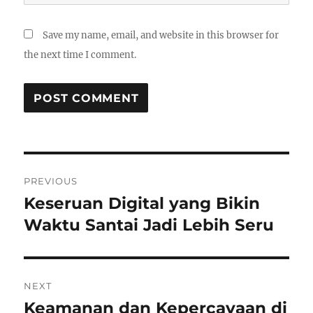
Save my name, email, and website in this browser for
the next time I comment.
Post
PREVIOUS
navigation
Keseruan Digital yang Bikin
Previous
post:
Waktu Santai Jadi Lebih Seru
NEXT
Keamanan dan Kepercayaan di
Next