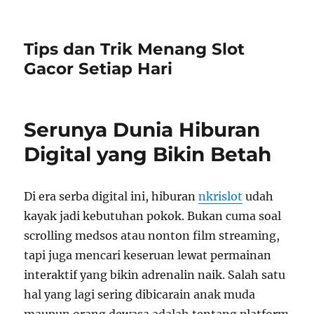
Tips dan Trik Menang Slot
Gacor Setiap Hari
Serunya Dunia Hiburan
Digital yang Bikin Betah
Di era serba digital ini, hiburan
nkrislot
udah
kayak jadi kebutuhan pokok. Bukan cuma soal
scrolling medsos atau nonton film streaming,
tapi juga mencari keseruan lewat permainan
interaktif yang bikin adrenalin naik. Salah satu
hal yang lagi sering dibicarain anak muda