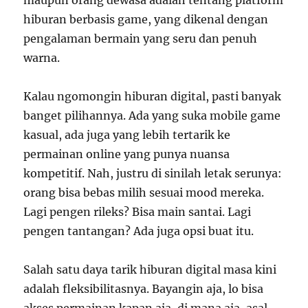
maupun orang dewasa adalah tentang platform
hiburan berbasis game, yang dikenal dengan
pengalaman bermain yang seru dan penuh
warna.
Kalau ngomongin hiburan digital, pasti banyak
banget pilihannya. Ada yang suka mobile game
kasual, ada juga yang lebih tertarik ke
permainan online yang punya nuansa
kompetitif. Nah, justru di sinilah letak serunya:
orang bisa bebas milih sesuai mood mereka.
Lagi pengen rileks? Bisa main santai. Lagi
pengen tantangan? Ada juga opsi buat itu.
Salah satu daya tarik hiburan digital masa kini
adalah fleksibilitasnya. Bayangin aja, lo bisa