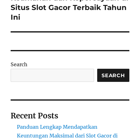
post:
Situs Slot Gacor Terbaik Tahun
Ini
Search
SEARCH
Recent Posts
Panduan Lengkap Mendapatkan
Keuntungan Maksimal dari Slot Gacor di