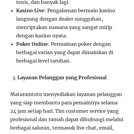
tenis, dan banyak lagi.
Kasino Live
: Pengalaman bermain kasino
langsung dengan dealer sungguhan,
menciptakan suasana yang sangat mirip
dengan kasino nyata.
Poker Online
: Permainan poker dengan
berbagai varian yang dapat dimainkan di
berbagai level taruhan.
Layanan Pelanggan yang Profesional
Mataramtoto menyediakan layanan pelanggan
yang siap membantu para pemainnya selama
24 jam setiap hari. Tim customer service yang
profesional dan ramah dapat dihubungi melalui
berbagai saluran, termasuk live chat, email,