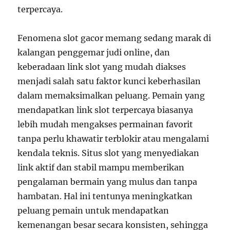
terpercaya.
Fenomena slot gacor memang sedang marak di
kalangan penggemar judi online, dan
keberadaan link slot yang mudah diakses
menjadi salah satu faktor kunci keberhasilan
dalam memaksimalkan peluang. Pemain yang
mendapatkan link slot terpercaya biasanya
lebih mudah mengakses permainan favorit
tanpa perlu khawatir terblokir atau mengalami
kendala teknis. Situs slot yang menyediakan
link aktif dan stabil mampu memberikan
pengalaman bermain yang mulus dan tanpa
hambatan. Hal ini tentunya meningkatkan
peluang pemain untuk mendapatkan
kemenangan besar secara konsisten, sehingga