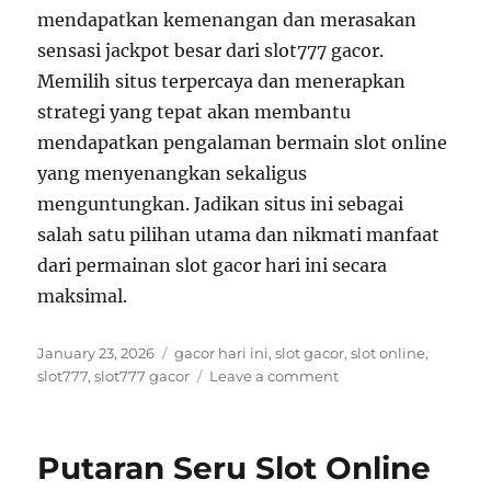
mendapatkan kemenangan dan merasakan
sensasi jackpot besar dari slot777 gacor.
Memilih situs terpercaya dan menerapkan
strategi yang tepat akan membantu
mendapatkan pengalaman bermain slot online
yang menyenangkan sekaligus
menguntungkan. Jadikan situs ini sebagai
salah satu pilihan utama dan nikmati manfaat
dari permainan slot gacor hari ini secara
maksimal.
Posted
Tags
January 23, 2026
gacor hari ini
,
slot gacor
,
slot online
,
on
on
slot777
,
slot777 gacor
Leave a comment
Slot777
Gacor,
Peluang
Putaran Seru Slot Online
Untung
Gede