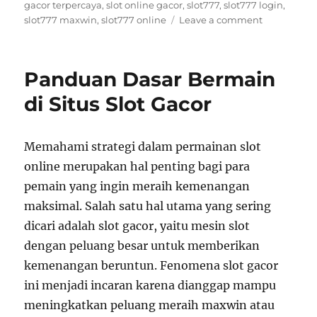
gacor terpercaya
,
slot online gacor
,
slot777
,
slot777 login
,
on
slot777 maxwin
,
slot777 online
Leave a comment
Strategi
Cerdas
Memilih
Panduan Dasar Bermain
Platform
Slot777
di Situs Slot Gacor
yang
Konsisten
Memberi
Memahami strategi dalam permainan slot
Hasil
online merupakan hal penting bagi para
pemain yang ingin meraih kemenangan
maksimal. Salah satu hal utama yang sering
dicari adalah slot gacor, yaitu mesin slot
dengan peluang besar untuk memberikan
kemenangan beruntun. Fenomena slot gacor
ini menjadi incaran karena dianggap mampu
meningkatkan peluang meraih maxwin atau