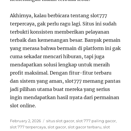
Akhirnya, kalau berbicara tentang slot777
terpercaya, gak perlu ragu lagi. Situs ini sudah
terbukti konsisten memberikan pelayanan
terbaik dan kemenangan besar. Banyak pemain
yang merasa bahwa bermain di platform ini gak
cuma sekadar mencari hiburan, tapi juga
mendapatkan solusi lengkap untuk meraih
profit maksimal. Dengan fitur-fitur terbaru
dan sistem yang aman, slot777 memang pantas
jadi pilihan utama buat mereka yang serius
ingin mendapatkan hasil nyata dari permainan
slot online.
Posted
Tags
February 2, 2026
situs slot gacor
,
slot 777 paling gacor
,
on
slot 777 terpercaya
,
slot gacor
,
slot gacor terbaru
,
slot