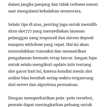
dalam jangka panjang dan tidak terbawa emosi
saat mengalami kekalahan sementara.
Selain tips di atas, penting juga untuk memilih
situs slot777 yang menyediakan layanan
pelanggan yang responsif dan sistem deposit
maupun withdraw yang cepat. Hal ini akan
memudahkan transaksi dan memastikan
pengalaman bermain tetap lancar. Jangan lupa
untuk selalu mengikuti update info tentang
slot gacor hari ini, karena kondisi mesin slot
online bisa berubah setiap waktu tergantung
dari server dan algoritma permainan.
Dengan memperhatikan poin-poin tersebut,
pemain dapat meningkatkan peluang untuk