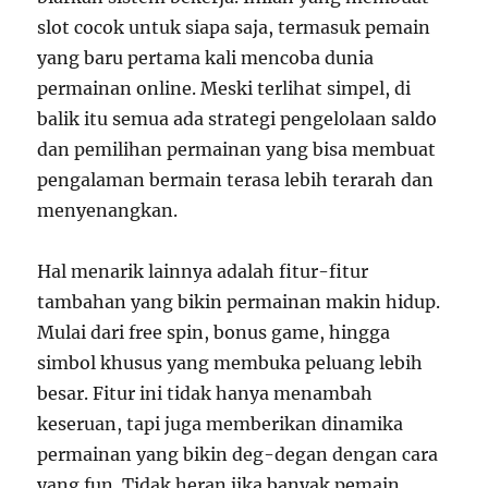
slot cocok untuk siapa saja, termasuk pemain
yang baru pertama kali mencoba dunia
permainan online. Meski terlihat simpel, di
balik itu semua ada strategi pengelolaan saldo
dan pemilihan permainan yang bisa membuat
pengalaman bermain terasa lebih terarah dan
menyenangkan.
Hal menarik lainnya adalah fitur-fitur
tambahan yang bikin permainan makin hidup.
Mulai dari free spin, bonus game, hingga
simbol khusus yang membuka peluang lebih
besar. Fitur ini tidak hanya menambah
keseruan, tapi juga memberikan dinamika
permainan yang bikin deg-degan dengan cara
yang fun. Tidak heran jika banyak pemain