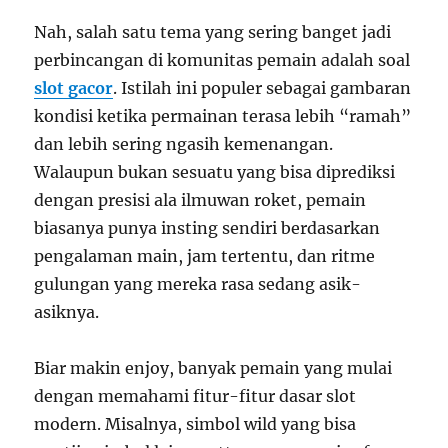
Nah, salah satu tema yang sering banget jadi
perbincangan di komunitas pemain adalah soal
slot gacor
. Istilah ini populer sebagai gambaran
kondisi ketika permainan terasa lebih “ramah”
dan lebih sering ngasih kemenangan.
Walaupun bukan sesuatu yang bisa diprediksi
dengan presisi ala ilmuwan roket, pemain
biasanya punya insting sendiri berdasarkan
pengalaman main, jam tertentu, dan ritme
gulungan yang mereka rasa sedang asik-
asiknya.
Biar makin enjoy, banyak pemain yang mulai
dengan memahami fitur-fitur dasar slot
modern. Misalnya, simbol wild yang bisa