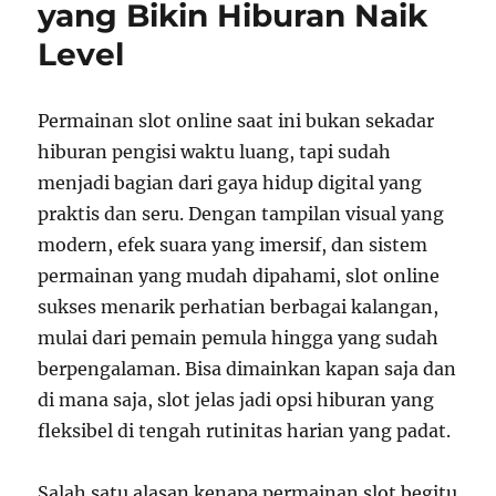
yang Bikin Hiburan Naik
Gak
Level
Perlu
Modal
Banyak
Permainan slot online saat ini bukan sekadar
hiburan pengisi waktu luang, tapi sudah
menjadi bagian dari gaya hidup digital yang
praktis dan seru. Dengan tampilan visual yang
modern, efek suara yang imersif, dan sistem
permainan yang mudah dipahami, slot online
sukses menarik perhatian berbagai kalangan,
mulai dari pemain pemula hingga yang sudah
berpengalaman. Bisa dimainkan kapan saja dan
di mana saja, slot jelas jadi opsi hiburan yang
fleksibel di tengah rutinitas harian yang padat.
Salah satu alasan kenapa permainan slot begitu