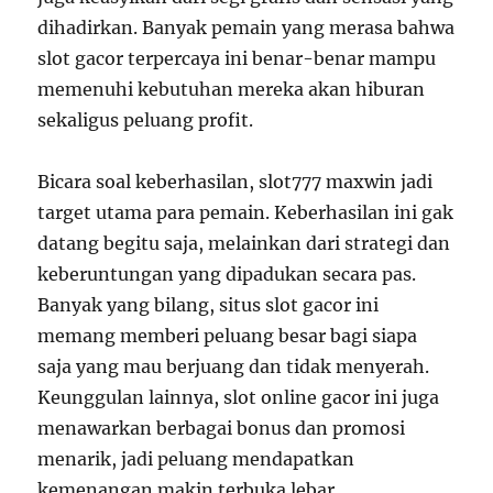
dihadirkan. Banyak pemain yang merasa bahwa
slot gacor terpercaya ini benar-benar mampu
memenuhi kebutuhan mereka akan hiburan
sekaligus peluang profit.
Bicara soal keberhasilan, slot777 maxwin jadi
target utama para pemain. Keberhasilan ini gak
datang begitu saja, melainkan dari strategi dan
keberuntungan yang dipadukan secara pas.
Banyak yang bilang, situs slot gacor ini
memang memberi peluang besar bagi siapa
saja yang mau berjuang dan tidak menyerah.
Keunggulan lainnya, slot online gacor ini juga
menawarkan berbagai bonus dan promosi
menarik, jadi peluang mendapatkan
kemenangan makin terbuka lebar.