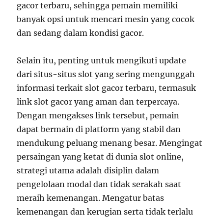
gacor terbaru, sehingga pemain memiliki
banyak opsi untuk mencari mesin yang cocok
dan sedang dalam kondisi gacor.
Selain itu, penting untuk mengikuti update
dari situs-situs slot yang sering mengunggah
informasi terkait slot gacor terbaru, termasuk
link slot gacor yang aman dan terpercaya.
Dengan mengakses link tersebut, pemain
dapat bermain di platform yang stabil dan
mendukung peluang menang besar. Mengingat
persaingan yang ketat di dunia slot online,
strategi utama adalah disiplin dalam
pengelolaan modal dan tidak serakah saat
meraih kemenangan. Mengatur batas
kemenangan dan kerugian serta tidak terlalu