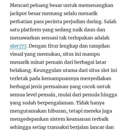
Mencari peluang besar untuk memenangkan
jackpot besar memang selalu menarik
perhatian para pecinta perjudian daring. Salah
satu platform yang sedang naik daun dan
menawarkan sensasi tak terlupakan adalah
slot777
. Dengan fitur lengkap dan tampilan
visual yang memukau, situs ini mampu
menarik minat pemain dari berbagai latar
belakang. Keunggulan utama dari situs slot ini
terletak pada kemampuannya menyediakan
berbagai jenis permainan yang cocok untuk
semua level pemain, mulai dari pemula hingga
yang sudah berpengalaman. Tidak hanya
mengutamakan hiburan, tetapi mereka juga
mengedepankan sistem keamanan terbaik
sehingga setiap transaksi berjalan lancar dan