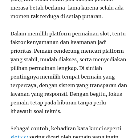
merasa betah berlama-lama karena selalu ada
momen tak terduga di setiap putaran.
Dalam memilih platform permainan slot, tentu
faktor kenyamanan dan keamanan jadi
prioritas. Pemain cenderung mencari platform
yang stabil, mudah diakses, serta menyediakan
pilihan permainan lengkap. Di sinilah
pentingnya memilih tempat bermain yang
terpercaya, dengan sistem yang transparan dan
layanan yang responsif. Dengan begitu, fokus
pemain tetap pada hiburan tanpa perlu
khawatir soal teknis.
Sebagai contoh, kehadiran kata kunci seperti
slot777
sering dicari oleh pemain yang ingin