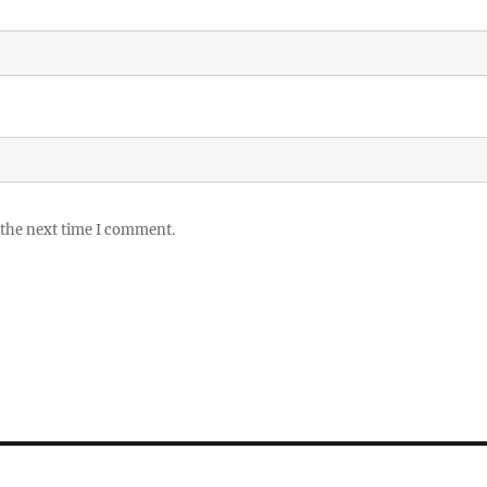
 the next time I comment.