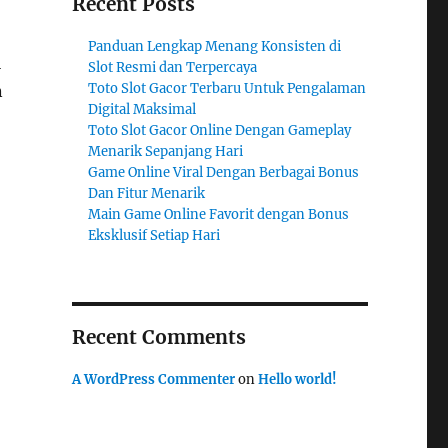
Recent Posts
Panduan Lengkap Menang Konsisten di
i
Slot Resmi dan Terpercaya
Toto Slot Gacor Terbaru Untuk Pengalaman
n
Digital Maksimal
Toto Slot Gacor Online Dengan Gameplay
Menarik Sepanjang Hari
Game Online Viral Dengan Berbagai Bonus
Dan Fitur Menarik
Main Game Online Favorit dengan Bonus
Eksklusif Setiap Hari
Recent Comments
A WordPress Commenter
on
Hello world!