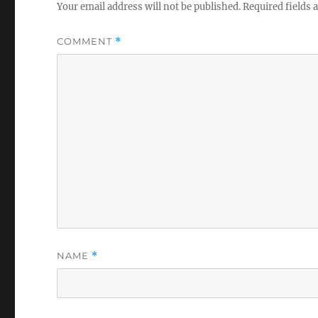
Your email address will not be published.
Required fields
COMMENT
*
NAME
*