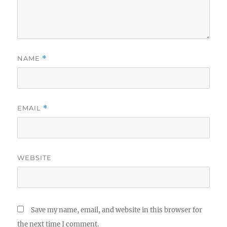
NAME
*
EMAIL
*
WEBSITE
Save my name, email, and website in this browser for
the next time I comment.