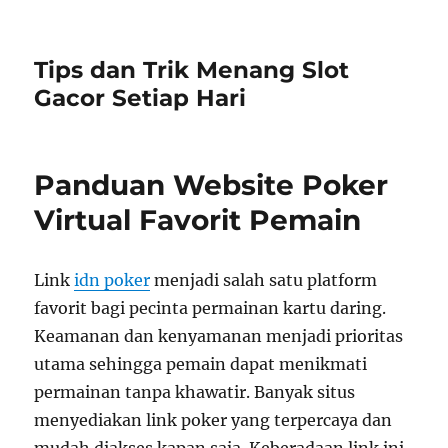
Tips dan Trik Menang Slot
Gacor Setiap Hari
Panduan Website Poker
Virtual Favorit Pemain
Link
idn poker
menjadi salah satu platform
favorit bagi pecinta permainan kartu daring.
Keamanan dan kenyamanan menjadi prioritas
utama sehingga pemain dapat menikmati
permainan tanpa khawatir. Banyak situs
menyediakan link poker yang terpercaya dan