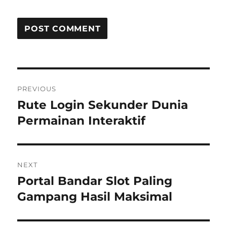
Post
PREVIOUS
navigation
Rute Login Sekunder Dunia
Previous
post:
Permainan Interaktif
NEXT
Portal Bandar Slot Paling
Next
post:
Gampang Hasil Maksimal