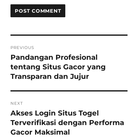
Post
PREVIOUS
navigation
Pandangan Profesional
Previous
post:
tentang Situs Gacor yang
Transparan dan Jujur
NEXT
Akses Login Situs Togel
Next
post:
Terverifikasi dengan Performa
Gacor Maksimal