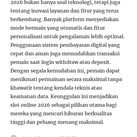
2026 bukan hanya soal teknologi, tetapi juga
tentang inovasi layanan dan fitur yang terus
berkembang. Banyak platform menyediakan
mode bermain yang otomatis dan fitur
personalisasi untuk pengalaman lebih optimal.
Penggunaan sistem pembayaran digital yang
cepat dan aman juga memudahkan transaksi
pemain saat ingin withdraw atau deposit.
Dengan segala kemudahan ini, pemain dapat
menikmati permainan secara maksimal tanpa
khawatir tentang kendala teknis atau
keamanan data. Keunggulan ini menjadikan
slot online 2026 sebagai pilihan utama bagi
mereka yang mencari hiburan berkualitas
tinggi dan peluang menang maksimal.