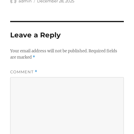
Author
Posted
admin
December 28, 2025
on
Leave a Reply
Your email address will not be published.
Required fields
are marked
*
COMMENT
*