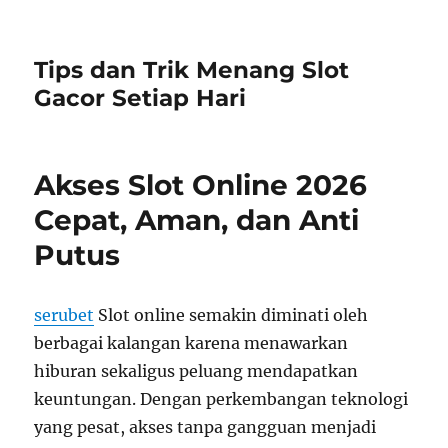
Tips dan Trik Menang Slot
Gacor Setiap Hari
Akses Slot Online 2026
Cepat, Aman, dan Anti
Putus
serubet
Slot online semakin diminati oleh
berbagai kalangan karena menawarkan
hiburan sekaligus peluang mendapatkan
keuntungan. Dengan perkembangan teknologi
yang pesat, akses tanpa gangguan menjadi