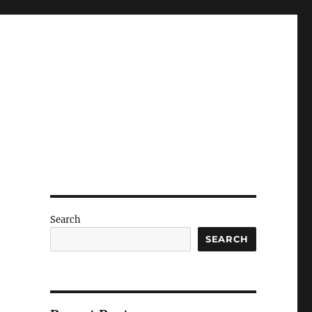
Search
SEARCH