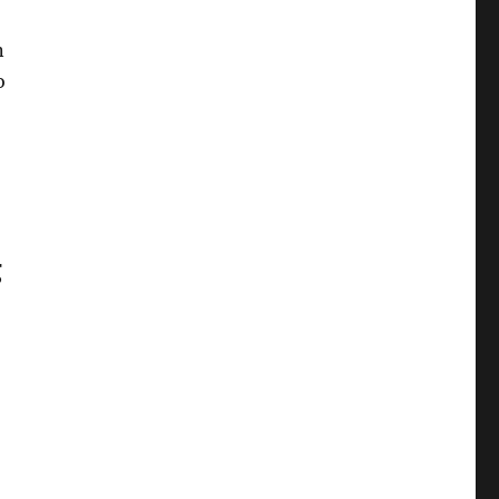
n
o
g