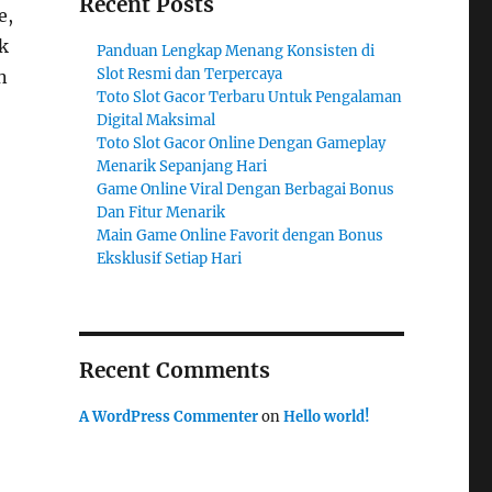
Recent Posts
e,
k
Panduan Lengkap Menang Konsisten di
Slot Resmi dan Terpercaya
n
Toto Slot Gacor Terbaru Untuk Pengalaman
Digital Maksimal
Toto Slot Gacor Online Dengan Gameplay
Menarik Sepanjang Hari
Game Online Viral Dengan Berbagai Bonus
Dan Fitur Menarik
Main Game Online Favorit dengan Bonus
Eksklusif Setiap Hari
Recent Comments
A WordPress Commenter
on
Hello world!