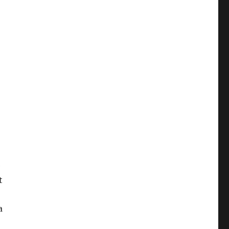
e
t
a