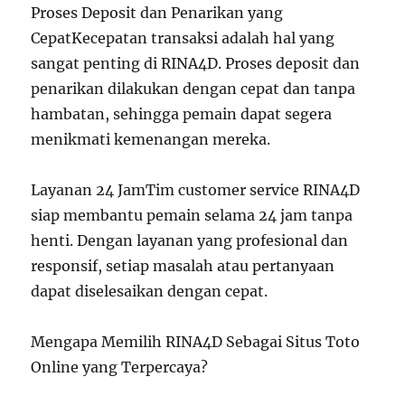
Proses Deposit dan Penarikan yang
CepatKecepatan transaksi adalah hal yang
sangat penting di RINA4D. Proses deposit dan
penarikan dilakukan dengan cepat dan tanpa
hambatan, sehingga pemain dapat segera
menikmati kemenangan mereka.
Layanan 24 JamTim customer service RINA4D
siap membantu pemain selama 24 jam tanpa
henti. Dengan layanan yang profesional dan
responsif, setiap masalah atau pertanyaan
dapat diselesaikan dengan cepat.
Mengapa Memilih RINA4D Sebagai Situs Toto
Online yang Terpercaya?