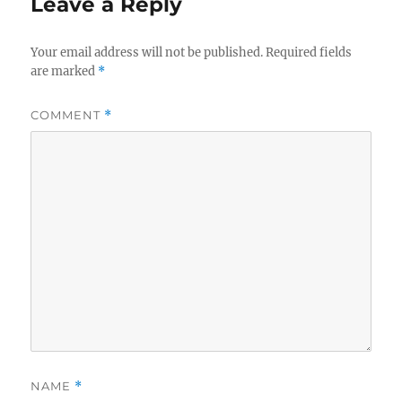
Leave a Reply
Your email address will not be published.
Required fields
are marked
*
COMMENT
*
NAME
*