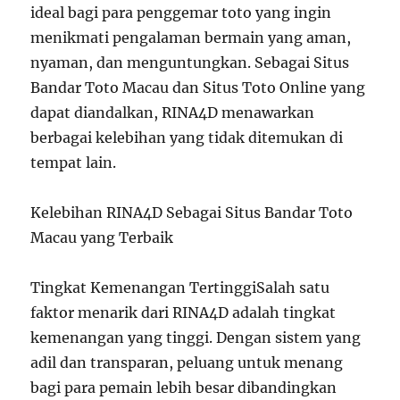
ideal bagi para penggemar toto yang ingin
menikmati pengalaman bermain yang aman,
nyaman, dan menguntungkan. Sebagai Situs
Bandar Toto Macau dan Situs Toto Online yang
dapat diandalkan, RINA4D menawarkan
berbagai kelebihan yang tidak ditemukan di
tempat lain.
Kelebihan RINA4D Sebagai Situs Bandar Toto
Macau yang Terbaik
Tingkat Kemenangan TertinggiSalah satu
faktor menarik dari RINA4D adalah tingkat
kemenangan yang tinggi. Dengan sistem yang
adil dan transparan, peluang untuk menang
bagi para pemain lebih besar dibandingkan