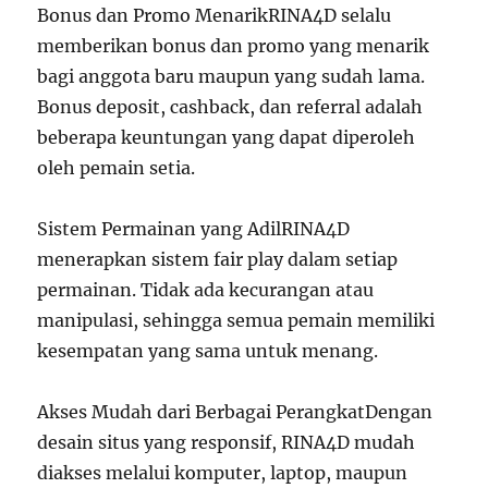
Bonus dan Promo MenarikRINA4D selalu
memberikan bonus dan promo yang menarik
bagi anggota baru maupun yang sudah lama.
Bonus deposit, cashback, dan referral adalah
beberapa keuntungan yang dapat diperoleh
oleh pemain setia.
Sistem Permainan yang AdilRINA4D
menerapkan sistem fair play dalam setiap
permainan. Tidak ada kecurangan atau
manipulasi, sehingga semua pemain memiliki
kesempatan yang sama untuk menang.
Akses Mudah dari Berbagai PerangkatDengan
desain situs yang responsif, RINA4D mudah
diakses melalui komputer, laptop, maupun