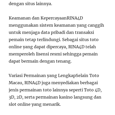
dengan situs lainnya.
Keamanan dan KepercayaanRINA4D
menggunakan sistem keamanan yang canggih
untuk menjaga data pribadi dan transaksi
pemain tetap terlindungi. Sebagai situs toto
online yang dapat dipercaya, RINA4D telah
memperoleh lisensi resmi sehingga pemain
dapat bermain dengan tenang.
Variasi Permainan yang LengkapSelain Toto
Macau, RINA4D juga menyediakan berbagai
jenis permainan toto lainnya seperti Toto 4D,
3D, 2D, serta permainan kasino langsung dan
slot online yang menarik.