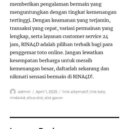
memberikan pengalaman bermain yang
menguntungkan dengan tingkat kemenangan
tertinggi. Dengan keamanan yang terjamin,
transaksi yang cepat, variasi permainan yang
lengkap, serta layanan customer service 24
jam, RINA4D adalah pilihan terbaik bagi para
penggemar toto online. Jangan lewatkan
kesempatan berharga untuk meraih
kemenangan besar, daftarlah sekarang dan
nikmati sensasi bermain di RINA4D!.
Author
Posted
Tags
admin
April 1, 2025
link alternatif
,
link toto
,
on
rinda4d
,
situs slot
,
slot gacor