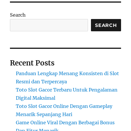
Search
SEARCH
Recent Posts
Panduan Lengkap Menang Konsisten di Slot
Resmi dan Terpercaya
Toto Slot Gacor Terbaru Untuk Pengalaman
Digital Maksimal
Toto Slot Gacor Online Dengan Gameplay
Menarik Sepanjang Hari
Game Online Viral Dengan Berbagai Bonus
Dan Fitur Menarik