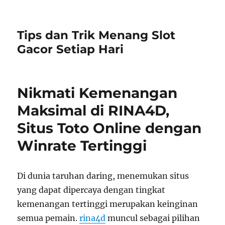
Tips dan Trik Menang Slot
Gacor Setiap Hari
Nikmati Kemenangan
Maksimal di RINA4D,
Situs Toto Online dengan
Winrate Tertinggi
Di dunia taruhan daring, menemukan situs
yang dapat dipercaya dengan tingkat
kemenangan tertinggi merupakan keinginan
semua pemain.
rina4d
muncul sebagai pilihan