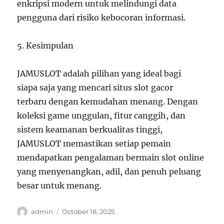
enkripsi modern untuk melindungi data
pengguna dari risiko kebocoran informasi.
5. Kesimpulan
JAMUSLOT adalah pilihan yang ideal bagi
siapa saja yang mencari situs slot gacor
terbaru dengan kemudahan menang. Dengan
koleksi game unggulan, fitur canggih, dan
sistem keamanan berkualitas tinggi,
JAMUSLOT memastikan setiap pemain
mendapatkan pengalaman bermain slot online
yang menyenangkan, adil, dan penuh peluang
besar untuk menang.
Author
Posted
admin
October 18, 2025
on