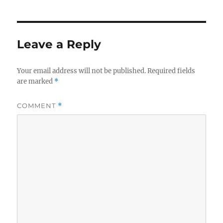
Leave a Reply
Your email address will not be published.
Required fields
are marked
*
COMMENT
*