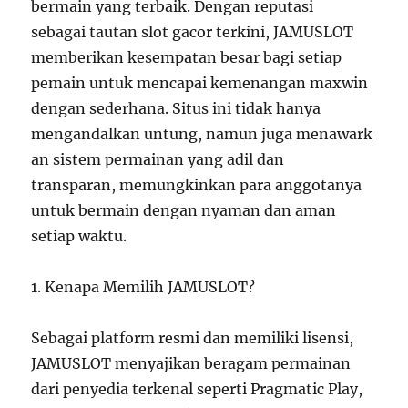
bermain yang terbaik. Dengan reputasi
sebagai tautan slot gacor terkini, JAMUSLOT
memberikan kesempatan besar bagi setiap
pemain untuk mencapai kemenangan maxwin
dengan sederhana. Situs ini tidak hanya
mengandalkan untung, namun juga menawark
an sistem permainan yang adil dan
transparan, memungkinkan para anggotanya
untuk bermain dengan nyaman dan aman
setiap waktu.
1. Kenapa Memilih JAMUSLOT?
Sebagai platform resmi dan memiliki lisensi,
JAMUSLOT menyajikan beragam permainan
dari penyedia terkenal seperti Pragmatic Play,