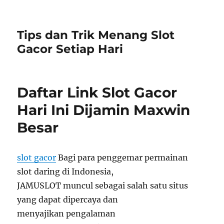
Tips dan Trik Menang Slot
Gacor Setiap Hari
Daftar Link Slot Gacor
Hari Ini Dijamin Maxwin
Besar
slot gacor
Bagi para penggemar permainan
slot daring di Indonesia,
JAMUSLOT muncul sebagai salah satu situs
yang dapat dipercaya dan
menyajikan pengalaman