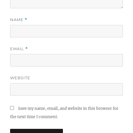
NAME
*
EMAIL
*
WEBSITE
Save my name, email, and website in this browser for
the next time I comment.