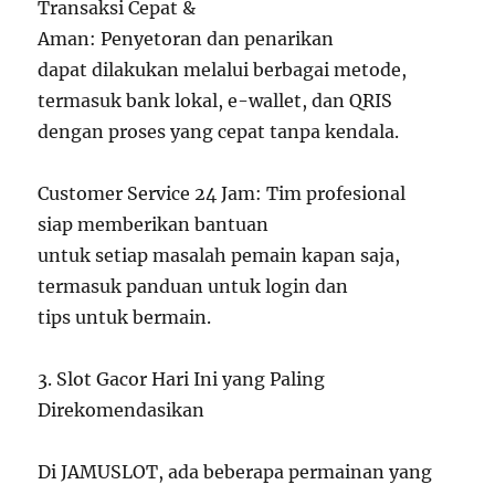
Transaksi Cepat &
Aman: Penyetoran dan penarikan
dapat dilakukan melalui berbagai metode,
termasuk bank lokal, e-wallet, dan QRIS
dengan proses yang cepat tanpa kendala.
Customer Service 24 Jam: Tim profesional
siap memberikan bantuan
untuk setiap masalah pemain kapan saja,
termasuk panduan untuk login dan
tips untuk bermain.
3. Slot Gacor Hari Ini yang Paling
Direkomendasikan
Di JAMUSLOT, ada beberapa permainan yang