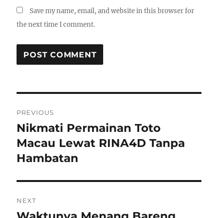
Save my name, email, and website in this browser for
the next time I comment.
Post
PREVIOUS
navigation
Nikmati Permainan Toto
Previous
post:
Macau Lewat RINA4D Tanpa
Hambatan
NEXT
Waktunya Menang Bareng
Next