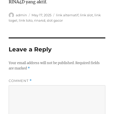
RINA4D yang aktif.
Author
Posted
Tags
admin
May 17, 2025
link alternatif
,
link slot
,
link
on
togel
,
link toto
,
rina4d
,
slot gacor
Leave a Reply
Your email address will not be published.
Required fields
are marked
*
COMMENT
*