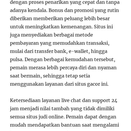
dengan proses penarikan yang cepat dan tanpa
adanya kendala. Bonus dan promosi yang rutin
diberikan memberikan peluang lebih besar
untuk meningkatkan kemenangan. Situs ini
juga menyediakan berbagai metode
pembayaran yang memudahkan transaksi,
mulai dari transfer bank, e-wallet, hingga
pulsa. Dengan berbagai kemudahan tersebut,
pemain merasa lebih percaya diri dan nyaman
saat bermain, sehingga tetap setia
menggunakan layanan dari situs gacor ini.
Ketersediaan layanan live chat dan support 24
jam menjadi nilai tambah yang tidak dimiliki
semua situs judi online. Pemain dapat dengan
mudah mendapatkan bantuan saat mengalami