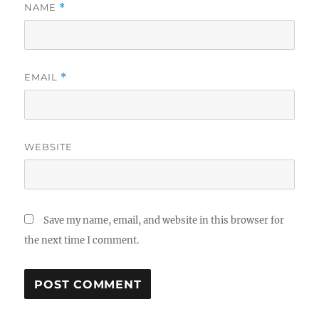
NAME
*
EMAIL
*
WEBSITE
Save my name, email, and website in this browser for
the next time I comment.