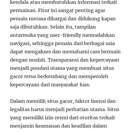
kendala atau membutuhkan informasi terkait
permainan. Fitur ini sangat penting agar
pemain merasa dihargai dan didukung kapan
saja dibutuhkan. Selain itu, tampilan
antarmuka yang user-friendly memudahkan
navigasi, sehingga pemain dari berbagai usia
dapat mengakses dan memahami cara bermain
dengan mudah. Transparansi dan kepercayaan
menjadi pondasi utama yang membuat situs
gacor terus berkembang dan memperoleh
kepercayaan dari masyarakat luas.
Dalam memilih situs gacor, faktor lisensi dan
legalitas harus menjadi perhatian utama. Situs
yang memiliki izin resmi dari otoritas terkait
menjamin keamanan dan keadilan dalam