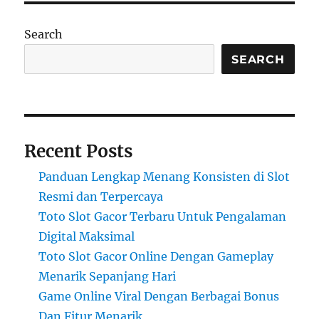
Search
SEARCH
Recent Posts
Panduan Lengkap Menang Konsisten di Slot
Resmi dan Terpercaya
Toto Slot Gacor Terbaru Untuk Pengalaman
Digital Maksimal
Toto Slot Gacor Online Dengan Gameplay
Menarik Sepanjang Hari
Game Online Viral Dengan Berbagai Bonus
Dan Fitur Menarik