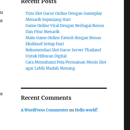
Recent Posts
du
Toto Slot Gacor Online Dengan Gameplay
Menarik Sepanjang Hari
ya
Game Online Viral Dengan Berbagai Bonus
Dan Fitur Menarik
Main Game Online Favorit dengan Bonus
Eksklusif Setiap Hari
Rekomendasi Slot Gacor Server Thailand
Untuk Hiburan Digital
Cara Memahami Pola Permainan Mesin Slot
agar Lebih Mudah Menang
ja
Recent Comments
A WordPress Commenter
on
Hello world!