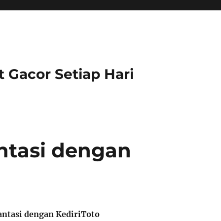
t Gacor Setiap Hari
antasi dengan
Fantasi dengan KediriToto