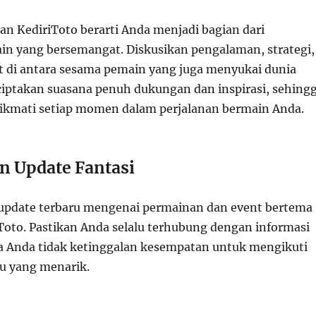
n KediriToto berarti Anda menjadi bagian dari
n yang bersemangat. Diskusikan pengalaman, strategi,
rit di antara sesama pemain yang juga menyukai dunia
nciptakan suasana penuh dukungan dan inspirasi, sehing
ikmati setiap momen dalam perjalanan bermain Anda.
an Update Fantasi
n update terbaru mengenai permainan dan event bertema
iToto. Pastikan Anda selalu terhubung dengan informasi
ga Anda tidak ketinggalan kesempatan untuk mengikuti
u yang menarik.