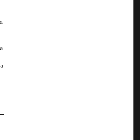
an
na
da