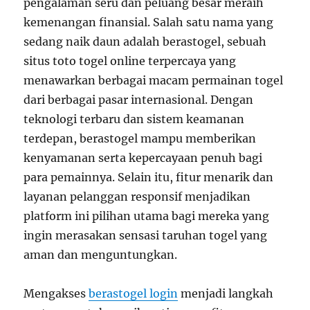
pengalaman seru dan peluang besar meraih
kemenangan finansial. Salah satu nama yang
sedang naik daun adalah berastogel, sebuah
situs toto togel online terpercaya yang
menawarkan berbagai macam permainan togel
dari berbagai pasar internasional. Dengan
teknologi terbaru dan sistem keamanan
terdepan, berastogel mampu memberikan
kenyamanan serta kepercayaan penuh bagi
para pemainnya. Selain itu, fitur menarik dan
layanan pelanggan responsif menjadikan
platform ini pilihan utama bagi mereka yang
ingin merasakan sensasi taruhan togel yang
aman dan menguntungkan.
Mengakses
berastogel login
menjadi langkah