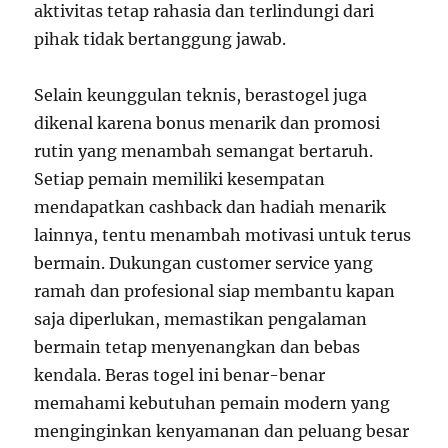
aktivitas tetap rahasia dan terlindungi dari
pihak tidak bertanggung jawab.
Selain keunggulan teknis, berastogel juga
dikenal karena bonus menarik dan promosi
rutin yang menambah semangat bertaruh.
Setiap pemain memiliki kesempatan
mendapatkan cashback dan hadiah menarik
lainnya, tentu menambah motivasi untuk terus
bermain. Dukungan customer service yang
ramah dan profesional siap membantu kapan
saja diperlukan, memastikan pengalaman
bermain tetap menyenangkan dan bebas
kendala. Beras togel ini benar-benar
memahami kebutuhan pemain modern yang
menginginkan kenyamanan dan peluang besar