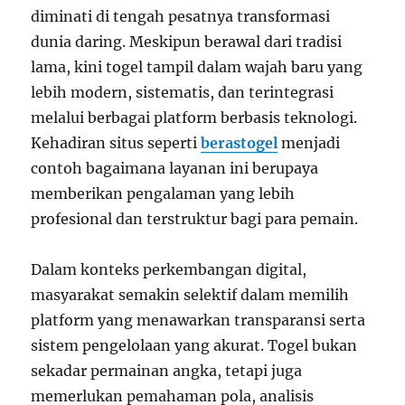
diminati di tengah pesatnya transformasi
dunia daring. Meskipun berawal dari tradisi
lama, kini togel tampil dalam wajah baru yang
lebih modern, sistematis, dan terintegrasi
melalui berbagai platform berbasis teknologi.
Kehadiran situs seperti
berastogel
menjadi
contoh bagaimana layanan ini berupaya
memberikan pengalaman yang lebih
profesional dan terstruktur bagi para pemain.
Dalam konteks perkembangan digital,
masyarakat semakin selektif dalam memilih
platform yang menawarkan transparansi serta
sistem pengelolaan yang akurat. Togel bukan
sekadar permainan angka, tetapi juga
memerlukan pemahaman pola, analisis