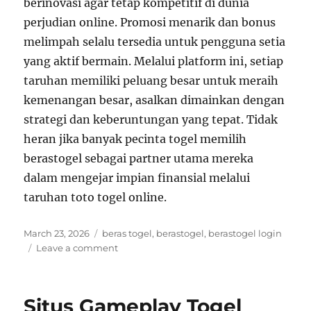
berinovasi agar tetap kompetitif di dunia
perjudian online. Promosi menarik dan bonus
melimpah selalu tersedia untuk pengguna setia
yang aktif bermain. Melalui platform ini, setiap
taruhan memiliki peluang besar untuk meraih
kemenangan besar, asalkan dimainkan dengan
strategi dan keberuntungan yang tepat. Tidak
heran jika banyak pecinta togel memilih
berastogel sebagai partner utama mereka
dalam mengejar impian finansial melalui
taruhan toto togel online.
Posted
Tags
March 23, 2026
beras togel
,
berastogel
,
berastogel login
on
on
Leave a comment
Rahasia
Sukses
di
Situs Gameplay Togel
Toto