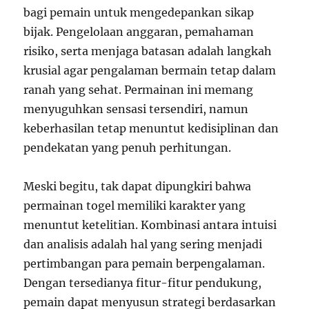
bagi pemain untuk mengedepankan sikap
bijak. Pengelolaan anggaran, pemahaman
risiko, serta menjaga batasan adalah langkah
krusial agar pengalaman bermain tetap dalam
ranah yang sehat. Permainan ini memang
menyuguhkan sensasi tersendiri, namun
keberhasilan tetap menuntut kedisiplinan dan
pendekatan yang penuh perhitungan.
Meski begitu, tak dapat dipungkiri bahwa
permainan togel memiliki karakter yang
menuntut ketelitian. Kombinasi antara intuisi
dan analisis adalah hal yang sering menjadi
pertimbangan para pemain berpengalaman.
Dengan tersedianya fitur-fitur pendukung,
pemain dapat menyusun strategi berdasarkan