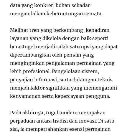
data yang konkret, bukan sekadar
mengandalkan keberuntungan semata.
Melihat tren yang berkembang, kehadiran
layanan yang dikelola dengan baik seperti
berastogel menjadi salah satu opsi yang dapat
dipertimbangkan oleh pemain yang
menginginkan pengalaman permainan yang
lebih profesional. Pengelolaan sistem,
penyajian informasi, serta dukungan teknis
menjadi faktor signifikan yang memengaruhi
kenyamanan serta kepercayaan pengguna.
Pada akhirnya, togel modern merupakan
perpaduan antara tradisi dan inovasi. Di satu
sisi, ia mempertahankan esensi permainan