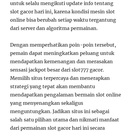
untuk selalu mengikuti update info tentang
slot gacor hari ini, karena kondisi mesin slot
online bisa berubah setiap waktu tergantung
dari server dan algoritma permainan.
Dengan memperhatikan poin-poin tersebut,
pemain dapat meningkatkan peluang untuk
mendapatkan kemenangan dan merasakan
sensasi jackpot besar dari slot777 gacor.
Memilih situs terpercaya dan menerapkan
strategi yang tepat akan membantu
mendapatkan pengalaman bermain slot online
yang menyenangkan sekaligus
menguntungkan. Jadikan situs ini sebagai
salah satu pilihan utama dan nikmati manfaat
dari permainan slot gacor hari ini secara