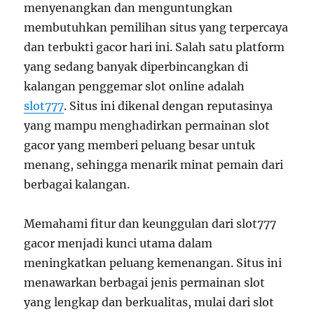
menyenangkan dan menguntungkan
membutuhkan pemilihan situs yang terpercaya
dan terbukti gacor hari ini. Salah satu platform
yang sedang banyak diperbincangkan di
kalangan penggemar slot online adalah
slot777
. Situs ini dikenal dengan reputasinya
yang mampu menghadirkan permainan slot
gacor yang memberi peluang besar untuk
menang, sehingga menarik minat pemain dari
berbagai kalangan.
Memahami fitur dan keunggulan dari slot777
gacor menjadi kunci utama dalam
meningkatkan peluang kemenangan. Situs ini
menawarkan berbagai jenis permainan slot
yang lengkap dan berkualitas, mulai dari slot