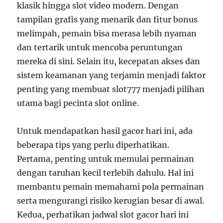
klasik hingga slot video modern. Dengan
tampilan grafis yang menarik dan fitur bonus
melimpah, pemain bisa merasa lebih nyaman
dan tertarik untuk mencoba peruntungan
mereka di sini. Selain itu, kecepatan akses dan
sistem keamanan yang terjamin menjadi faktor
penting yang membuat slot777 menjadi pilihan
utama bagi pecinta slot online.
Untuk mendapatkan hasil gacor hari ini, ada
beberapa tips yang perlu diperhatikan.
Pertama, penting untuk memulai permainan
dengan taruhan kecil terlebih dahulu. Hal ini
membantu pemain memahami pola permainan
serta mengurangi risiko kerugian besar di awal.
Kedua, perhatikan jadwal slot gacor hari ini