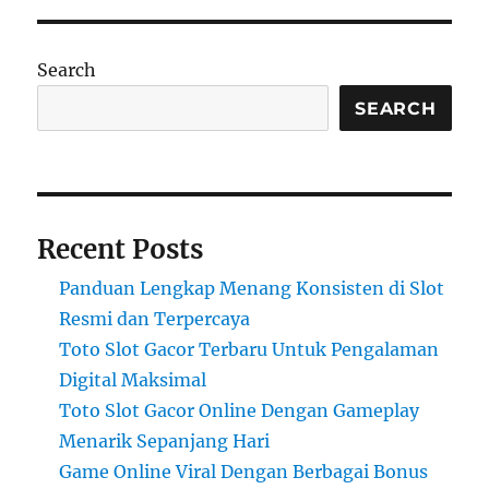
Berlimpah
di
Udangbet
Search
dengan
Memahami
SEARCH
Permainan
dan
Mengelola
Risiko
Recent Posts
Panduan Lengkap Menang Konsisten di Slot
Resmi dan Terpercaya
Toto Slot Gacor Terbaru Untuk Pengalaman
Digital Maksimal
Toto Slot Gacor Online Dengan Gameplay
Menarik Sepanjang Hari
Game Online Viral Dengan Berbagai Bonus