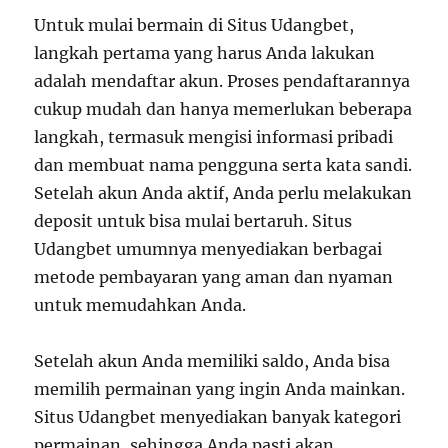
Untuk mulai bermain di Situs Udangbet,
langkah pertama yang harus Anda lakukan
adalah mendaftar akun. Proses pendaftarannya
cukup mudah dan hanya memerlukan beberapa
langkah, termasuk mengisi informasi pribadi
dan membuat nama pengguna serta kata sandi.
Setelah akun Anda aktif, Anda perlu melakukan
deposit untuk bisa mulai bertaruh. Situs
Udangbet umumnya menyediakan berbagai
metode pembayaran yang aman dan nyaman
untuk memudahkan Anda.
Setelah akun Anda memiliki saldo, Anda bisa
memilih permainan yang ingin Anda mainkan.
Situs Udangbet menyediakan banyak kategori
permainan, sehingga Anda pasti akan