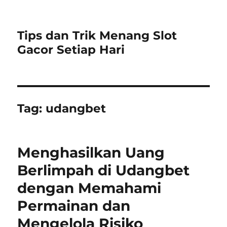
Tips dan Trik Menang Slot
Gacor Setiap Hari
Tag:
udangbet
Menghasilkan Uang
Berlimpah di Udangbet
dengan Memahami
Permainan dan
Mengelola Risiko