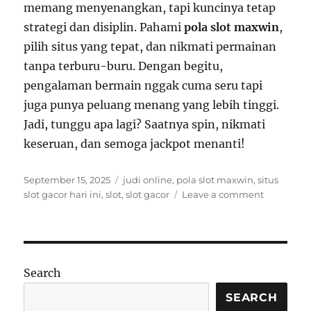
memang menyenangkan, tapi kuncinya tetap
strategi dan disiplin. Pahami
pola slot maxwin
,
pilih situs yang tepat, dan nikmati permainan
tanpa terburu-buru. Dengan begitu,
pengalaman bermain nggak cuma seru tapi
juga punya peluang menang yang lebih tinggi.
Jadi, tunggu apa lagi? Saatnya spin, nikmati
keseruan, dan semoga jackpot menanti!
Posted
Tags
September 15, 2025
judi online
,
pola slot maxwin
,
situs
on
on
slot gacor hari ini
,
slot
,
slot gacor
Leave a comment
Serunya
Main
Slot
Online
dan
Search
Tips
Menang
SEARCH
Maksimal