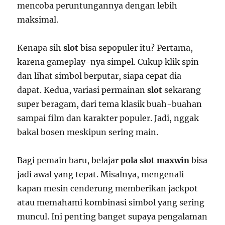
mencoba peruntungannya dengan lebih
maksimal.
Kenapa sih
slot
bisa sepopuler itu? Pertama,
karena gameplay-nya simpel. Cukup klik spin
dan lihat simbol berputar, siapa cepat dia
dapat. Kedua, variasi permainan
slot
sekarang
super beragam, dari tema klasik buah-buahan
sampai film dan karakter populer. Jadi, nggak
bakal bosen meskipun sering main.
Bagi pemain baru, belajar
pola slot maxwin
bisa
jadi awal yang tepat. Misalnya, mengenali
kapan mesin cenderung memberikan jackpot
atau memahami kombinasi simbol yang sering
muncul. Ini penting banget supaya pengalaman