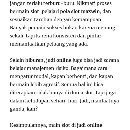
jangan terlalu terburu-buru. Nikmati proses
bermain
slot
, pelajari
pola slot maxwin
, dan
sesuaikan taruhan dengan kemampuan.
Banyak pemain sukses bukan karena menang
sekali, tapi karena konsisten dan pintar
memanfaatkan peluang yang ada.
Selain hiburan,
judi online
juga bisa jadi sarana
belajar manajemen risiko. Bagaimana cara
mengatur modal, kapan berhenti, dan kapan
bermain lebih agresif. Semua hal ini bisa
diterapkan tidak hanya di dunia slot, tapi juga
dalam kehidupan sehari-hari. Jadi, manfaatnya
ganda, kan?
Kesimpulannya, main
slot
di
judi online