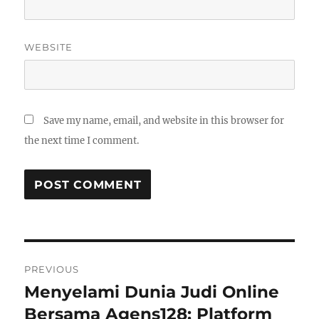
WEBSITE
Save my name, email, and website in this browser for
the next time I comment.
Post
PREVIOUS
navigation
Menyelami Dunia Judi Online
Previous
post:
Bersama Agens128: Platform