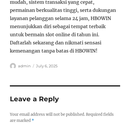
mudah, sistem transaksi yang cepat,
permainan berkualitas tinggi, serta dukungan
layanan pelanggan selama 24 jam, HBOWIN
menunjukkan diri sebagai tempat terbaik
untuk bermain slot online di tahun ini.
Daftarlah sekarang dan nikmati sensasi
kemenangan tanpa batas di HBOWIN!
Author
Posted
admin
July 6, 2025
on
Leave a Reply
Your email address will not be published.
Required fields
are marked
*