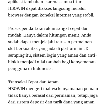
aplikasi tambahan, karena semua fitur
HBOWIN dapat diakses langsung melalui
browser dengan koneksi internet yang stabil.
Proses pendaftaran akun sangat cepat dan
mudah. Hanya dalam hitungan menit, Anda
sudah dapat menjelajahi ratusan permainan
slot berkualitas yang ada di platform ini. Di
samping itu, sistem login yang aman dan anti-
blokir menjadi nilai tambah bagi kenyamanan
pengguna di Indonesia.
Transaksi Cepat dan Aman
HBOWIN mengerti bahwa kenyamanan pemain
tidak hanya berasal dari permainan, tetapi juga
dari sistem deposit dan tarik dana yang aman