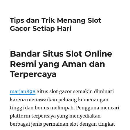
Tips dan Trik Menang Slot
Gacor Setiap Hari
Bandar Situs Slot Online
Resmi yang Aman dan
Terpercaya
marjan898
Situs slot gacor semakin diminati
karena menawarkan peluang kemenangan
tinggi dan bonus melimpah. Pengguna mencari
platform terpercaya yang menyediakan
berbagai jenis permainan slot dengan tingkat