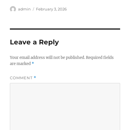
Author
Posted
admin
February 3, 2026
on
Leave a Reply
Your email address will not be published.
Required fields
are marked
*
COMMENT
*