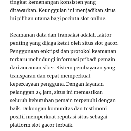
tingkat kemenangan konsisten yang
ditawarkan. Keunggulan ini menjadikan situs
ini pilihan utama bagi pecinta slot online.
Keamanan data dan transaksi adalah faktor
penting yang dijaga ketat oleh situs slot gacor.
Penggunaan enkripsi dan protokol keamanan
terbaru melindungi informasi pribadi pemain
dari ancaman siber. Sistem pembayaran yang
transparan dan cepat memperkuat
kepercayaan pengguna. Dengan layanan
pelanggan 24 jam, situs ini memastikan
seluruh kebutuhan pemain terpenuhi dengan
baik. Dukungan komunitas dan testimoni
positif memperkuat reputasi situs sebagai
platform slot gacor terbaik.