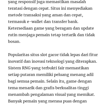
yang responsif juga memastikan masalah
teratasi dengan cepat. Situs ini menyediakan
metode transaksi yang aman dan cepat,
termasuk e-wallet dan transfer bank.
Ketersediaan game yang beragam dan update
rutin menjaga pemain tetap tertarik dan tidak
bosan.
Popularitas situs slot gacor tidak lepas dari fitur
inovatif dan inovasi teknologi yang diterapkan.
Sistem RNG yang terbukti fair memastikan
setiap putaran memiliki peluang menang adil
bagi semua pemain. Selain itu, game dengan
tema menarik dan grafis berkualitas tinggi
menambah pengalaman visual yang memikat.
Banyak pemain yang merasa puas dengan