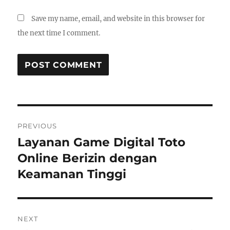
Save my name, email, and website in this browser for
the next time I comment.
Post
PREVIOUS
navigation
Layanan Game Digital Toto
Previous
post:
Online Berizin dengan
Keamanan Tinggi
NEXT