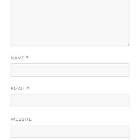
NAME
*
EMAIL
*
WEBSITE