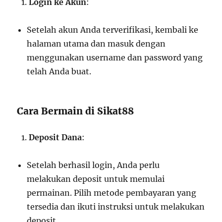
Login ke Akun
:
Setelah akun Anda terverifikasi, kembali ke
halaman utama dan masuk dengan
menggunakan username dan password yang
telah Anda buat.
Cara Bermain di Sikat88
Deposit Dana
:
Setelah berhasil login, Anda perlu
melakukan deposit untuk memulai
permainan. Pilih metode pembayaran yang
tersedia dan ikuti instruksi untuk melakukan
deposit.