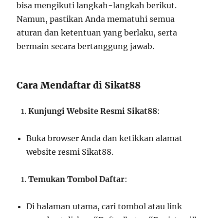
bisa mengikuti langkah-langkah berikut.
Namun, pastikan Anda mematuhi semua
aturan dan ketentuan yang berlaku, serta
bermain secara bertanggung jawab.
Cara Mendaftar di Sikat88
Kunjungi Website Resmi Sikat88
:
Buka browser Anda dan ketikkan alamat
website resmi Sikat88.
Temukan Tombol Daftar
:
Di halaman utama, cari tombol atau link