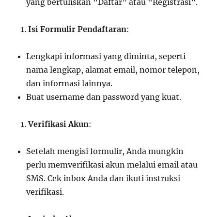
yang bertuliskan “Daftar” atau “Registrasi”.
Isi Formulir Pendaftaran
:
Lengkapi informasi yang diminta, seperti
nama lengkap, alamat email, nomor telepon,
dan informasi lainnya.
Buat username dan password yang kuat.
Verifikasi Akun
:
Setelah mengisi formulir, Anda mungkin
perlu memverifikasi akun melalui email atau
SMS. Cek inbox Anda dan ikuti instruksi
verifikasi.