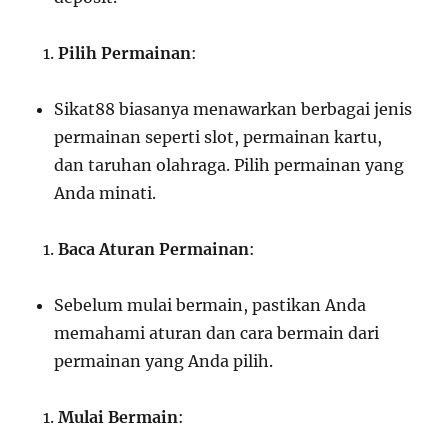
Pilih Permainan
:
Sikat88 biasanya menawarkan berbagai jenis
permainan seperti slot, permainan kartu,
dan taruhan olahraga. Pilih permainan yang
Anda minati.
Baca Aturan Permainan
:
Sebelum mulai bermain, pastikan Anda
memahami aturan dan cara bermain dari
permainan yang Anda pilih.
Mulai Bermain
: