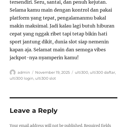
tersendiri. Seru, santai, dan penuh kejutan.
Selama kamu main dengan kontrol dan pakai
platform yang tepat, pengalamanmu bakal
makin maksimal. Jadi kalau lagi butuh hiburan
cepat yang nggak ribet tapi tetap bikin hati
sport jantung dikit, dunia slot siap nemenin
kapan aja. Selamat main dan semoga vibes
jackpot-nya nyamperin kamu!
Author
Posted
Tags
admin
November 19, 2025
ulti300
,
ulti300 daftar
,
on
ulti300 login
,
ulti300 slot
Leave a Reply
Your email address will not be published.
Required fields