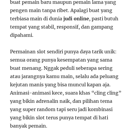
buat pemain baru maupun pemain lama yang
pengen main tanpa ribet. Apalagi buat yang
terbiasa main di dunia
judi online
, pasti butuh
tempat yang stabil, responsif, dan gampang
dipahami.
Permainan slot sendiri punya daya tarik unik:
semua orang punya kesempatan yang sama
buat menang. Nggak peduli seberapa sering
atau jarangnya kamu main, selalu ada peluang
kejutan manis yang bisa muncul kapan aja.
Animasi-animasi kece, suara khas “cling cling”
yang bikin adrenalin naik, dan pilihan tema
yang super random tapi seru jadi kombinasi
yang bikin slot terus punya tempat di hati
banyak pemain.