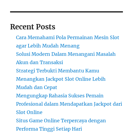
Recent Posts
Cara Memahami Pola Permainan Mesin Slot
agar Lebih Mudah Menang
Solusi Modern Dalam Menangani Masalah
Akun dan Transaksi
Strategi Terbukti Membantu Kamu
Menangkan Jackpot Slot Online Lebih
Mudah dan Cepat
Mengungkap Rahasia Sukses Pemain
Profesional dalam Mendapatkan Jackpot dari
Slot Online
Situs Game Online Terpercaya dengan
Performa Tinggi Setiap Hari