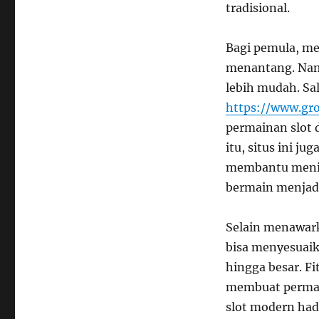
Keseruan
tradisional.
Tiada
Henti
dari
Bagi pemula, mem
Dunia
menantang. Namu
Permainan
lebih mudah. Sa
Slot
Online
https://www.gr
permainan slot 
itu, situs ini j
membantu meni
bermain menjadi
Selain menawarka
bisa menyesuaik
hingga besar. Fi
membuat permai
slot modern had