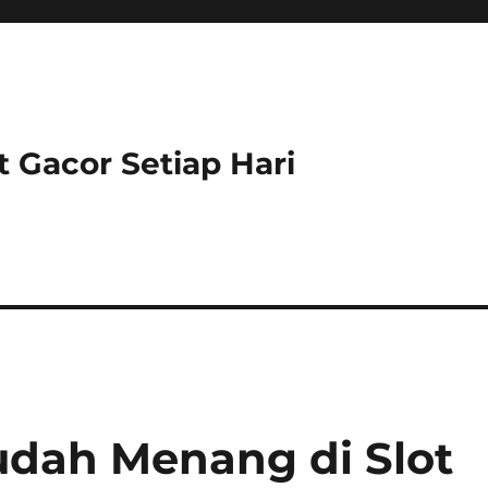
t Gacor Setiap Hari
dah Menang di Slot