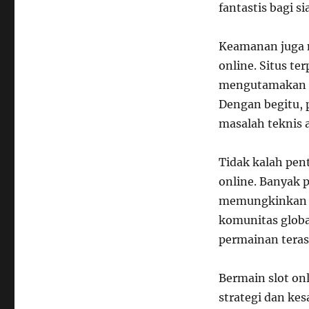
fantastis bagi s
Keamanan juga m
online. Situs te
mengutamakan p
Dengan begitu, 
masalah teknis 
Tidak kalah pent
online. Banyak 
memungkinkan p
komunitas glob
permainan teras
Bermain slot on
strategi dan ke