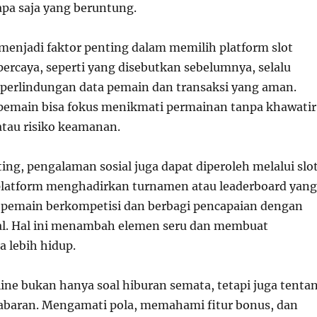
iapa saja yang beruntung.
enjadi faktor penting dalam memilih platform slot
rpercaya, seperti yang disebutkan sebelumnya, selalu
erlindungan data pemain dan transaksi yang aman.
pemain bisa fokus menikmati permainan tanpa khawatir
atau risiko keamanan.
ing, pengalaman sosial juga dapat diperoleh melalui slo
platform menghadirkan turnamen atau leaderboard yang
emain berkompetisi dan berbagi pencapaian dengan
al. Hal ini menambah elemen seru dan membuat
a lebih hidup.
line bukan hanya soal hiburan semata, tetapi juga tenta
sabaran. Mengamati pola, memahami fitur bonus, dan