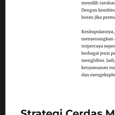
memilih taruha
Dengan kombina
heran jika perma
Kesimpulannya,
menyenangkan d
terpercaya sepe
berbagai jenis 
menghibur. Jadi,
kenyamanan rum
dan mengeksplora
Strategi Cerdas 