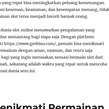
n yang tepat bisa meningkatkan peluang kemenangan.
si keseruan, keamanan, dan kesempatan menang, tida
inan slot terus menjadi favorit banyak orang.
 dunia slot online menawarkan pengalaman yang
an menantang bagi siapa saja. Dengan platform
rti https://www.grobino.com/, pemain bisa menikmati
permainan dengan aman, nyaman, dan tentu saja
 bagi yang ingin merasakan sensasi bermain slot dari
ah, sekarang adalah waktu yang tepat untuk mencoba
si dunia seru ini.
Menikmati Permainan