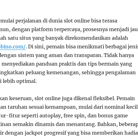
ulai perjalanan di dunia slot online bisa terasa
n, dengan platform terpercaya, prosesnya menjadi ja
lah satu situs yang banyak direkomendasikan adalah
obino.com/
. Di sini, pemain bisa menikmati berbagai jeni
dengan sistem yang aman dan transparan. Tidak hanya
uga menyediakan panduan praktis dan tips bermain yang
ngkatkan peluang kemenangan, sehingga pengalaman
 lebih optimal.
n keseruan, slot online juga dikenal fleksibel. Pemain
an taruhan sesuai kemampuan, mulai dari nominal kecil
tur-fitur seperti autoplay, free spin, dan bonus game
nan semakin dinamis dan menantang. Bahkan, bebera
ir dengan jackpot progresif yang bisa memberikan hadi