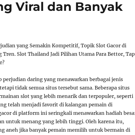
g Viral dan Banyak
judian yang Semakin Kompetitif, Topik Slot Gacor di
 Tren. Slot Thailand Jadi Pilihan Utama Para Bettor, Tap
r?
b perjudian daring yang menawarkan berbagai jenis
 tetapi tidak semua situs tersebut sama. Beberapa situs
ainan slot yang lebih menarik dan terpopuler, seperti
ang telah menjadi favorit di kalangan pemain di
gacor di platform ini seringkali menawarkan hadiah besa
 untuk menang yang lebih tinggi. Oleh karena itu,
ng aneh jika banyak pemain memilih untuk bermain di