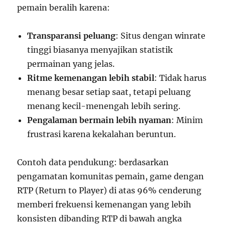
pemain beralih karena:
Transparansi peluang
: Situs dengan winrate
tinggi biasanya menyajikan statistik
permainan yang jelas.
Ritme kemenangan lebih stabil
: Tidak harus
menang besar setiap saat, tetapi peluang
menang kecil-menengah lebih sering.
Pengalaman bermain lebih nyaman
: Minim
frustrasi karena kekalahan beruntun.
Contoh data pendukung: berdasarkan
pengamatan komunitas pemain, game dengan
RTP (Return to Player) di atas 96% cenderung
memberi frekuensi kemenangan yang lebih
konsisten dibanding RTP di bawah angka