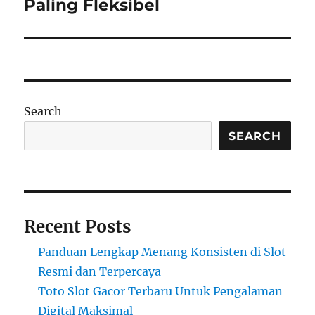
Paling Fleksibel
Search
SEARCH
Recent Posts
Panduan Lengkap Menang Konsisten di Slot
Resmi dan Terpercaya
Toto Slot Gacor Terbaru Untuk Pengalaman
Digital Maksimal