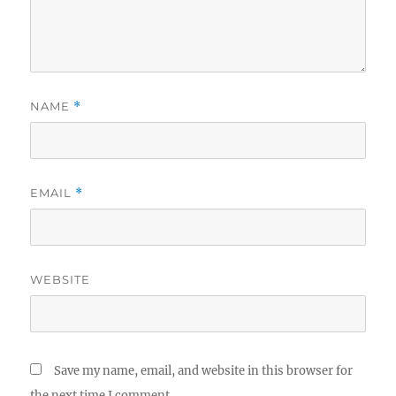
NAME
*
EMAIL
*
WEBSITE
Save my name, email, and website in this browser for
the next time I comment.