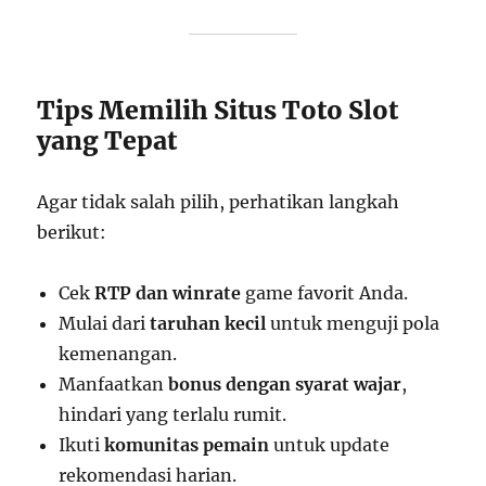
Tips Memilih Situs Toto Slot
yang Tepat
Agar tidak salah pilih, perhatikan langkah
berikut:
Cek
RTP dan winrate
game favorit Anda.
Mulai dari
taruhan kecil
untuk menguji pola
kemenangan.
Manfaatkan
bonus dengan syarat wajar
,
hindari yang terlalu rumit.
Ikuti
komunitas pemain
untuk update
rekomendasi harian.