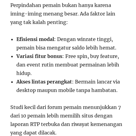
Perpindahan pemain bukan hanya karena
iming-iming menang besar. Ada faktor lain
yang tak kalah penting:
Efisiensi modal
: Dengan winrate tinggi,
pemain bisa mengatur saldo lebih hemat.
Variasi fitur bonus
: Free spin, buy feature,
dan event rutin membuat permainan lebih
hidup.
Akses lintas perangkat
: Bermain lancar via
desktop maupun mobile tanpa hambatan.
Studi kecil dari forum pemain menunjukkan 7
dari 10 pemain lebih memilih situs dengan
laporan RTP terbuka dan riwayat kemenangan
yang dapat dilacak.