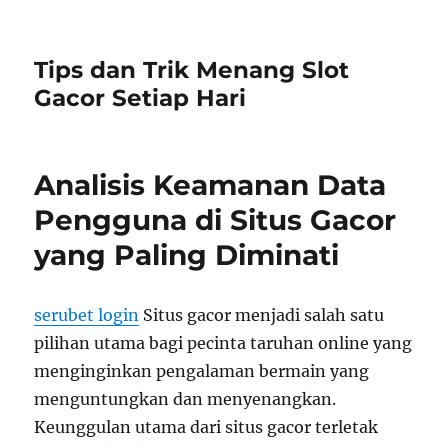
Tips dan Trik Menang Slot
Gacor Setiap Hari
Analisis Keamanan Data
Pengguna di Situs Gacor
yang Paling Diminati
serubet login
Situs gacor menjadi salah satu
pilihan utama bagi pecinta taruhan online yang
menginginkan pengalaman bermain yang
menguntungkan dan menyenangkan.
Keunggulan utama dari situs gacor terletak