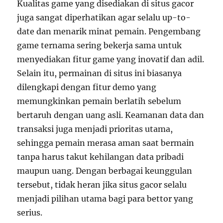
Kualitas game yang disediakan di situs gacor
juga sangat diperhatikan agar selalu up-to-
date dan menarik minat pemain. Pengembang
game ternama sering bekerja sama untuk
menyediakan fitur game yang inovatif dan adil.
Selain itu, permainan di situs ini biasanya
dilengkapi dengan fitur demo yang
memungkinkan pemain berlatih sebelum
bertaruh dengan uang asli. Keamanan data dan
transaksi juga menjadi prioritas utama,
sehingga pemain merasa aman saat bermain
tanpa harus takut kehilangan data pribadi
maupun uang. Dengan berbagai keunggulan
tersebut, tidak heran jika situs gacor selalu
menjadi pilihan utama bagi para bettor yang
serius.