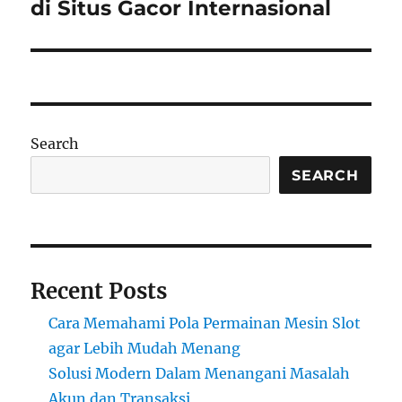
di Situs Gacor Internasional
Search
SEARCH
Recent Posts
Cara Memahami Pola Permainan Mesin Slot
agar Lebih Mudah Menang
Solusi Modern Dalam Menangani Masalah
Akun dan Transaksi