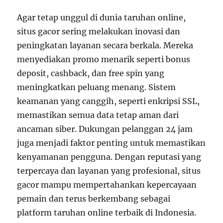
Agar tetap unggul di dunia taruhan online,
situs gacor sering melakukan inovasi dan
peningkatan layanan secara berkala. Mereka
menyediakan promo menarik seperti bonus
deposit, cashback, dan free spin yang
meningkatkan peluang menang. Sistem
keamanan yang canggih, seperti enkripsi SSL,
memastikan semua data tetap aman dari
ancaman siber. Dukungan pelanggan 24 jam
juga menjadi faktor penting untuk memastikan
kenyamanan pengguna. Dengan reputasi yang
terpercaya dan layanan yang profesional, situs
gacor mampu mempertahankan kepercayaan
pemain dan terus berkembang sebagai
platform taruhan online terbaik di Indonesia.