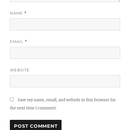
NAME
*
EMAIL
*
WEBSITE
Save my name, email, and website in this browser for
the next time I comment.