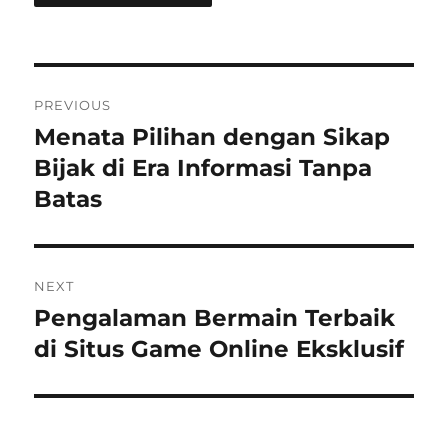
Post
PREVIOUS
navigation
Menata Pilihan dengan Sikap
Previous
post:
Bijak di Era Informasi Tanpa
Batas
NEXT
Pengalaman Bermain Terbaik
Next
post:
di Situs Game Online Eksklusif