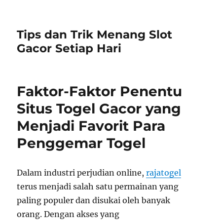
Tips dan Trik Menang Slot
Gacor Setiap Hari
Faktor-Faktor Penentu
Situs Togel Gacor yang
Menjadi Favorit Para
Penggemar Togel
Dalam industri perjudian online,
rajatogel
terus menjadi salah satu permainan yang
paling populer dan disukai oleh banyak
orang. Dengan akses yang