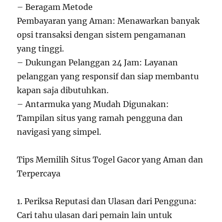
– Beragam Metode
Pembayaran yang Aman: Menawarkan banyak
opsi transaksi dengan sistem pengamanan
yang tinggi.
– Dukungan Pelanggan 24 Jam: Layanan
pelanggan yang responsif dan siap membantu
kapan saja dibutuhkan.
– Antarmuka yang Mudah Digunakan:
Tampilan situs yang ramah pengguna dan
navigasi yang simpel.
Tips Memilih Situs Togel Gacor yang Aman dan
Terpercaya
1. Periksa Reputasi dan Ulasan dari Pengguna:
Cari tahu ulasan dari pemain lain untuk