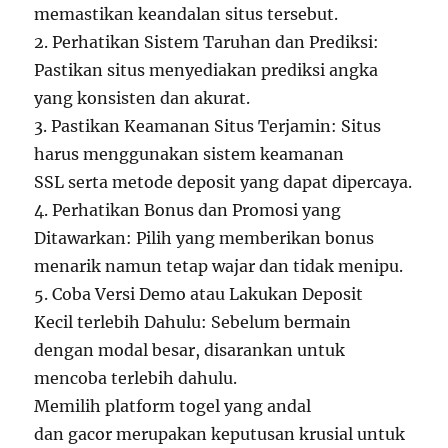
memastikan keandalan situs tersebut.
2. Perhatikan Sistem Taruhan dan Prediksi:
Pastikan situs menyediakan prediksi angka
yang konsisten dan akurat.
3. Pastikan Keamanan Situs Terjamin: Situs
harus menggunakan sistem keamanan
SSL serta metode deposit yang dapat dipercaya.
4. Perhatikan Bonus dan Promosi yang
Ditawarkan: Pilih yang memberikan bonus
menarik namun tetap wajar dan tidak menipu.
5. Coba Versi Demo atau Lakukan Deposit
Kecil terlebih Dahulu: Sebelum bermain
dengan modal besar, disarankan untuk
mencoba terlebih dahulu.
Memilih platform togel yang andal
dan gacor merupakan keputusan krusial untuk