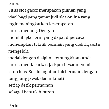
lama.
Situs slot gacor merupakan pilihan yang
ideal bagi penggemar judi slot online yang
ingin meningkatkan kesempatan
untuk menang. Dengan
memilih platform yang dapat dipercaya,
menerapkan teknik bermain yang efektif, serta
mengelola
modal dengan disiplin, kemungkinan Anda
untuk mendapatkan jackpot besar menjadi
lebih luas. Selalu ingat untuk bermain dengan
tanggung jawab dan nikmati
setiap detik permainan
sebagai bentuk hiburan.
Perlu