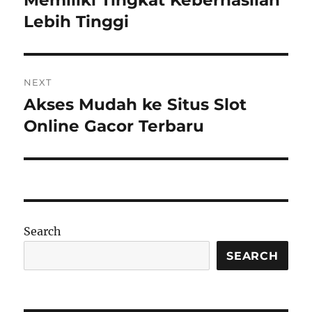
Memiliki Tingkat Keberhasilan
Lebih Tinggi
NEXT
Akses Mudah ke Situs Slot
Next
post:
Online Gacor Terbaru
Search
SEARCH