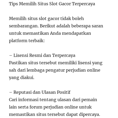
Tips Memilih Situs Slot Gacor Terpercaya
Memilih situs slot gacor tidak boleh
sembarangan. Berikut adalah beberapa saran
untuk memastikan Anda mendapatkan
platform terbaik:
– Lisensi Resmi dan Terpercaya
Pastikan situs tersebut memiliki lisensi yang
sah dari lembaga pengatur perjudian online
yang diakui.
– Reputasi dan Ulasan Positif
Cari informasi tentang ulasan dari pemain
lain serta forum perjudian online untuk
memastikan situs tersebut dapat dipercaya.