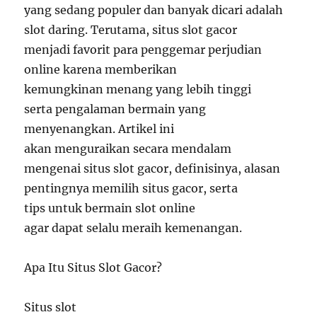
yang sedang populer dan banyak dicari adalah
slot daring. Terutama, situs slot gacor
menjadi favorit para penggemar perjudian
online karena memberikan
kemungkinan menang yang lebih tinggi
serta pengalaman bermain yang
menyenangkan. Artikel ini
akan menguraikan secara mendalam
mengenai situs slot gacor, definisinya, alasan
pentingnya memilih situs gacor, serta
tips untuk bermain slot online
agar dapat selalu meraih kemenangan.
Apa Itu Situs Slot Gacor?
Situs slot