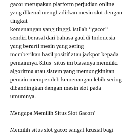
gacor merupakan platform perjudian online
yang dikenal menghadirkan mesin slot dengan
tingkat
kemenangan yang tinggi. Istilah “gacor”
sendiri berasal dari bahasa gaul di Indonesia
yang berarti mesin yang sering
memberikan hasil positif atau jackpot kepada
pemainnya. Situs-situs ini biasanya memiliki
algoritma atau sistem yang memungkinkan
pemain memperoleh kemenangan lebih sering
dibandingkan dengan mesin slot pada
umumnya.
Mengapa Memilih Situs Slot Gacor?
Memilih situs slot gacor sangat krusial bagi