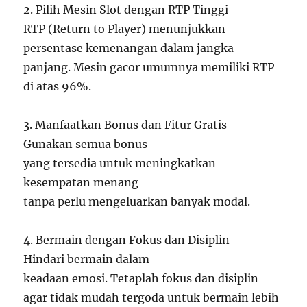
2. Pilih Mesin Slot dengan RTP Tinggi
RTP (Return to Player) menunjukkan
persentase kemenangan dalam jangka
panjang. Mesin gacor umumnya memiliki RTP
di atas 96%.
3. Manfaatkan Bonus dan Fitur Gratis
Gunakan semua bonus
yang tersedia untuk meningkatkan
kesempatan menang
tanpa perlu mengeluarkan banyak modal.
4. Bermain dengan Fokus dan Disiplin
Hindari bermain dalam
keadaan emosi. Tetaplah fokus dan disiplin
agar tidak mudah tergoda untuk bermain lebih