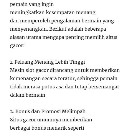
pemain yang ingin
meningkatkan kesempatan menang
dan memperoleh pengalaman bermain yang
menyenangkan. Berikut adalah beberapa
alasan utama mengapa penting memilih situs
gacor:
1. Peluang Menang Lebih Tinggi
Mesin slot gacor dirancang untuk memberikan
kemenangan secara teratur, sehingga pemain
tidak merasa putus asa dan tetap bersemangat
dalam bermain.
2. Bonus dan Promosi Melimpah
Situs gacor umumnya memberikan
berbagai bonus menarik seperti