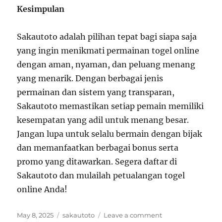
Kesimpulan
Sakautoto adalah pilihan tepat bagi siapa saja
yang ingin menikmati permainan togel online
dengan aman, nyaman, dan peluang menang
yang menarik. Dengan berbagai jenis
permainan dan sistem yang transparan,
Sakautoto memastikan setiap pemain memiliki
kesempatan yang adil untuk menang besar.
Jangan lupa untuk selalu bermain dengan bijak
dan memanfaatkan berbagai bonus serta
promo yang ditawarkan. Segera daftar di
Sakautoto dan mulailah petualangan togel
online Anda!
Posted
Tags
on
May 8, 2025
sakautoto
Leave a comment