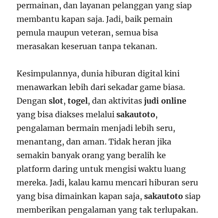
permainan, dan layanan pelanggan yang siap
membantu kapan saja. Jadi, baik pemain
pemula maupun veteran, semua bisa
merasakan keseruan tanpa tekanan.
Kesimpulannya, dunia hiburan digital kini
menawarkan lebih dari sekadar game biasa.
Dengan
slot
,
togel
, dan aktivitas
judi online
yang bisa diakses melalui
sakautoto
,
pengalaman bermain menjadi lebih seru,
menantang, dan aman. Tidak heran jika
semakin banyak orang yang beralih ke
platform daring untuk mengisi waktu luang
mereka. Jadi, kalau kamu mencari hiburan seru
yang bisa dimainkan kapan saja,
sakautoto
siap
memberikan pengalaman yang tak terlupakan.