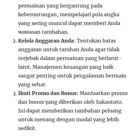
permainan yang bergantung pada
keberuntungan, mempelajari pola angka
yang sering muncul dapat memberi Anda
wawasan tambahan.
Kelola Anggaran Anda
: Tentukan batas
anggaran untuk taruhan Anda agar tidak
terjebak dalam permainan yang berlarut-
larut. Manajemen keuangan yang baik
sangat penting untuk pengalaman bermain
yang sehat.
Ikuti Promo dan Bonus
: Manfaatkan promo
dan bonus yang diberikan oleh Sakautoto.
Ini dapat memberikan tambahan peluang
untuk menang dengan modal yang lebih
sedikit.