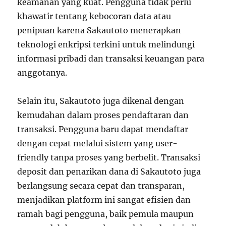
keamanan yang kuat. Pengguna tidak perlu
khawatir tentang kebocoran data atau
penipuan karena Sakautoto menerapkan
teknologi enkripsi terkini untuk melindungi
informasi pribadi dan transaksi keuangan para
anggotanya.
Selain itu, Sakautoto juga dikenal dengan
kemudahan dalam proses pendaftaran dan
transaksi. Pengguna baru dapat mendaftar
dengan cepat melalui sistem yang user-
friendly tanpa proses yang berbelit. Transaksi
deposit dan penarikan dana di Sakautoto juga
berlangsung secara cepat dan transparan,
menjadikan platform ini sangat efisien dan
ramah bagi pengguna, baik pemula maupun