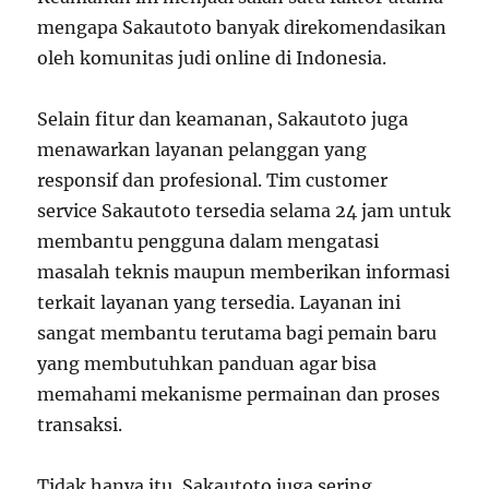
mengapa Sakautoto banyak direkomendasikan
oleh komunitas judi online di Indonesia.
Selain fitur dan keamanan, Sakautoto juga
menawarkan layanan pelanggan yang
responsif dan profesional. Tim customer
service Sakautoto tersedia selama 24 jam untuk
membantu pengguna dalam mengatasi
masalah teknis maupun memberikan informasi
terkait layanan yang tersedia. Layanan ini
sangat membantu terutama bagi pemain baru
yang membutuhkan panduan agar bisa
memahami mekanisme permainan dan proses
transaksi.
Tidak hanya itu, Sakautoto juga sering