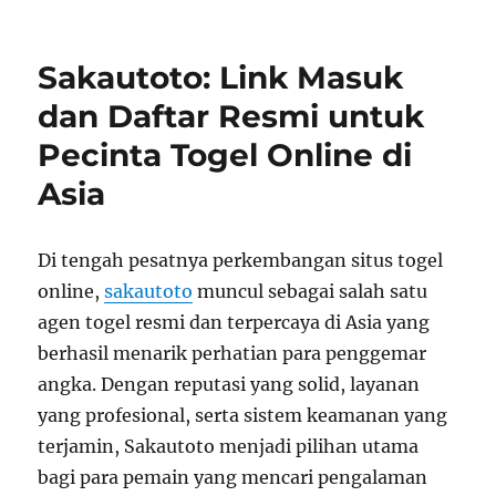
on
Menang
Besar
dengan
Sakautoto: Link Masuk
Sakautoto:
Panduan
dan Daftar Resmi untuk
Lengkap
Pecinta Togel Online di
untuk
Pemain
Asia
Togel
Online
Di tengah pesatnya perkembangan situs togel
online,
sakautoto
muncul sebagai salah satu
agen togel resmi dan terpercaya di Asia yang
berhasil menarik perhatian para penggemar
angka. Dengan reputasi yang solid, layanan
yang profesional, serta sistem keamanan yang
terjamin, Sakautoto menjadi pilihan utama
bagi para pemain yang mencari pengalaman