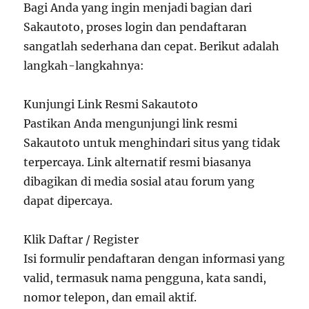
Bagi Anda yang ingin menjadi bagian dari
Sakautoto, proses login dan pendaftaran
sangatlah sederhana dan cepat. Berikut adalah
langkah-langkahnya:
Kunjungi Link Resmi Sakautoto
Pastikan Anda mengunjungi link resmi
Sakautoto untuk menghindari situs yang tidak
terpercaya. Link alternatif resmi biasanya
dibagikan di media sosial atau forum yang
dapat dipercaya.
Klik Daftar / Register
Isi formulir pendaftaran dengan informasi yang
valid, termasuk nama pengguna, kata sandi,
nomor telepon, dan email aktif.