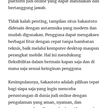
platform judi online yang dapat diandalkan dan
bertanggung jawab.
Tidak kalah penting, tampilan situs Sakautoto
didesain dengan antarmuka yang modern dan
mudah digunakan. Pengguna dapat mengakses
berbagai fitur dengan cepat tanpa hambatan
teknis, baik melalui komputer desktop maupun
perangkat mobile. Hal ini mendukung
fleksibilitas dalam bermain kapan saja dan di
mana saja sesuai keinginan pengguna.
Kesimpulannya, Sakautoto adalah pilihan tepat
bagi siapa saja yang ingin mencoba
peruntungan di dunia judi online dengan
pengalaman yang aman, nyaman, dan