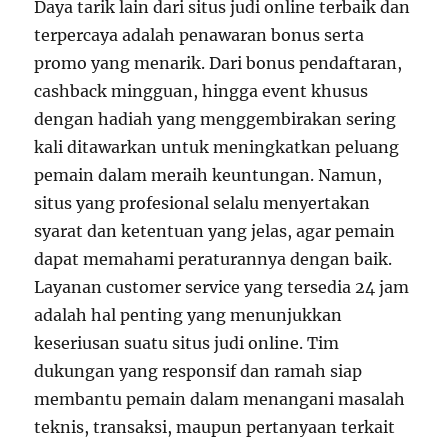
Daya tarik lain dari situs judi online terbaik dan
terpercaya adalah penawaran bonus serta
promo yang menarik. Dari bonus pendaftaran,
cashback mingguan, hingga event khusus
dengan hadiah yang menggembirakan sering
kali ditawarkan untuk meningkatkan peluang
pemain dalam meraih keuntungan. Namun,
situs yang profesional selalu menyertakan
syarat dan ketentuan yang jelas, agar pemain
dapat memahami peraturannya dengan baik.
Layanan customer service yang tersedia 24 jam
adalah hal penting yang menunjukkan
keseriusan suatu situs judi online. Tim
dukungan yang responsif dan ramah siap
membantu pemain dalam menangani masalah
teknis, transaksi, maupun pertanyaan terkait