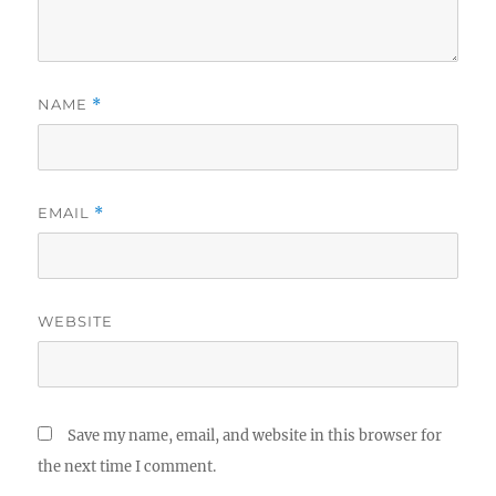
NAME
*
EMAIL
*
WEBSITE
Save my name, email, and website in this browser for
the next time I comment.