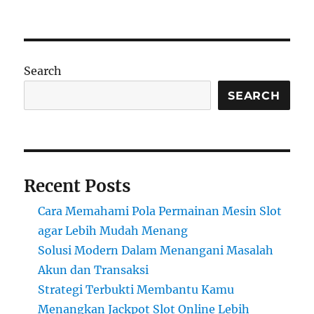
Search
SEARCH
Recent Posts
Cara Memahami Pola Permainan Mesin Slot
agar Lebih Mudah Menang
Solusi Modern Dalam Menangani Masalah
Akun dan Transaksi
Strategi Terbukti Membantu Kamu
Menangkan Jackpot Slot Online Lebih