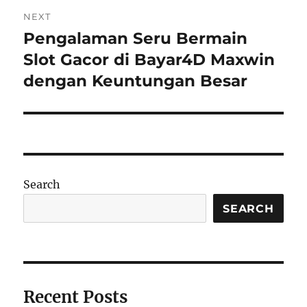
NEXT
Pengalaman Seru Bermain
Next
post:
Slot Gacor di Bayar4D Maxwin
dengan Keuntungan Besar
Search
SEARCH
Recent Posts