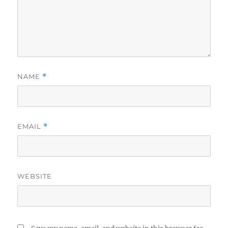
NAME
*
EMAIL
*
WEBSITE