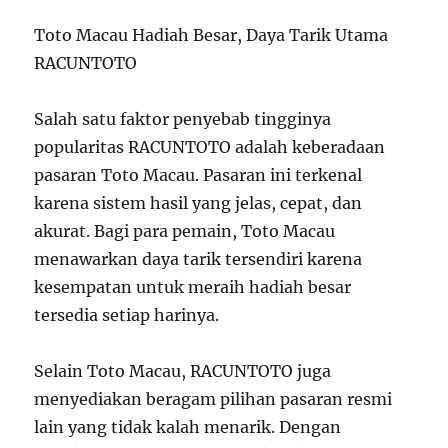
Toto Macau Hadiah Besar, Daya Tarik Utama
RACUNTOTO
Salah satu faktor penyebab tingginya
popularitas RACUNTOTO adalah keberadaan
pasaran Toto Macau. Pasaran ini terkenal
karena sistem hasil yang jelas, cepat, dan
akurat. Bagi para pemain, Toto Macau
menawarkan daya tarik tersendiri karena
kesempatan untuk meraih hadiah besar
tersedia setiap harinya.
Selain Toto Macau, RACUNTOTO juga
menyediakan beragam pilihan pasaran resmi
lain yang tidak kalah menarik. Dengan