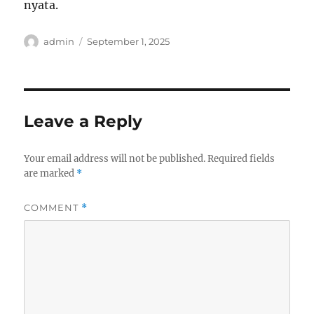
nyata.
Author
Posted
admin
September 1, 2025
on
Leave a Reply
Your email address will not be published.
Required fields
are marked
*
COMMENT
*