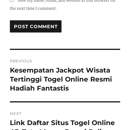
Save my name, email, and website in this browser for
the next time I comment.
Post
PREVIOUS
navigation
Kesempatan Jackpot Wisata
Previous
post:
Tertinggi Togel Online Resmi
Hadiah Fantastis
NEXT
Link Daftar Situs Togel Online
Next