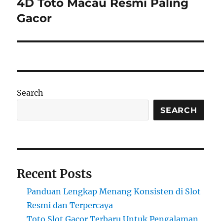
post:
4D Toto Macau Resmi Paling
Gacor
Search
SEARCH
Recent Posts
Panduan Lengkap Menang Konsisten di Slot
Resmi dan Terpercaya
Toto Slot Gacor Terbaru Untuk Pengalaman