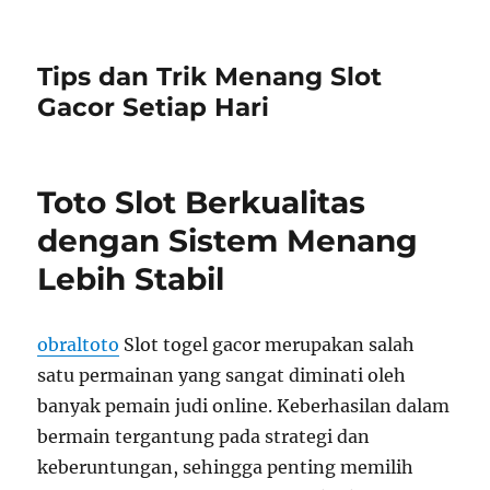
Tips dan Trik Menang Slot
Gacor Setiap Hari
Toto Slot Berkualitas
dengan Sistem Menang
Lebih Stabil
obraltoto
Slot togel gacor merupakan salah
satu permainan yang sangat diminati oleh
banyak pemain judi online. Keberhasilan dalam
bermain tergantung pada strategi dan
keberuntungan, sehingga penting memilih