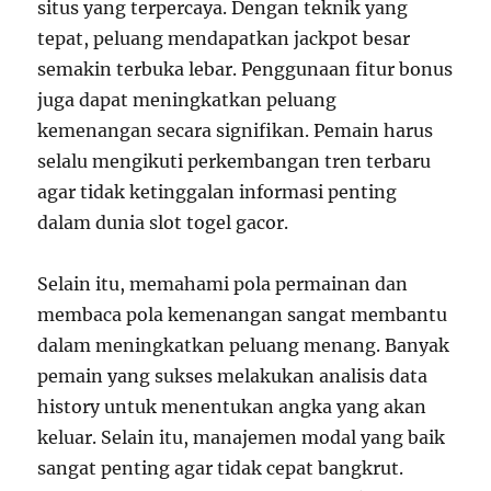
situs yang terpercaya. Dengan teknik yang
tepat, peluang mendapatkan jackpot besar
semakin terbuka lebar. Penggunaan fitur bonus
juga dapat meningkatkan peluang
kemenangan secara signifikan. Pemain harus
selalu mengikuti perkembangan tren terbaru
agar tidak ketinggalan informasi penting
dalam dunia slot togel gacor.
Selain itu, memahami pola permainan dan
membaca pola kemenangan sangat membantu
dalam meningkatkan peluang menang. Banyak
pemain yang sukses melakukan analisis data
history untuk menentukan angka yang akan
keluar. Selain itu, manajemen modal yang baik
sangat penting agar tidak cepat bangkrut.