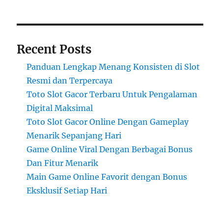
Recent Posts
Panduan Lengkap Menang Konsisten di Slot
Resmi dan Terpercaya
Toto Slot Gacor Terbaru Untuk Pengalaman
Digital Maksimal
Toto Slot Gacor Online Dengan Gameplay
Menarik Sepanjang Hari
Game Online Viral Dengan Berbagai Bonus
Dan Fitur Menarik
Main Game Online Favorit dengan Bonus
Eksklusif Setiap Hari