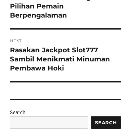
post:
Pilihan Pemain
Berpengalaman
NEXT
Rasakan Jackpot Slot777
Next
post:
Sambil Menikmati Minuman
Pembawa Hoki
Search
SEARCH