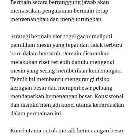
Bermain secara bertanggung jawab akan
memastikan pengalaman bermain tetap
menyenangkan dan menguntungkan.
Strategi bermain slot togel gacor meliputi
pemilihan mesin yang tepat dan tidak terburu-
buru dalam bertaruh. Pemain disarankan
melakukan riset terlebih dahulu mengenai
mesin yang sering memberikan kemenangan.
Teknik ini membantu mengurangi risiko
kerugian besar dan memperbesar peluang
mendapatkan kemenangan besar. Konsistensi
dan disiplin menjadi kunci utama keberhasilan
dalam permainan ini.
Kunci utama untuk meraih kemenangan besar