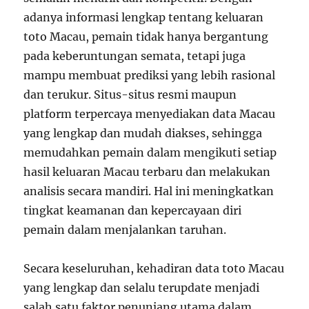
adanya informasi lengkap tentang keluaran
toto Macau, pemain tidak hanya bergantung
pada keberuntungan semata, tetapi juga
mampu membuat prediksi yang lebih rasional
dan terukur. Situs-situs resmi maupun
platform terpercaya menyediakan data Macau
yang lengkap dan mudah diakses, sehingga
memudahkan pemain dalam mengikuti setiap
hasil keluaran Macau terbaru dan melakukan
analisis secara mandiri. Hal ini meningkatkan
tingkat keamanan dan kepercayaan diri
pemain dalam menjalankan taruhan.
Secara keseluruhan, kehadiran data toto Macau
yang lengkap dan selalu terupdate menjadi
salah satu faktor penunjang utama dalam