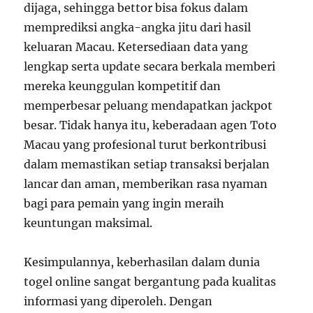
dijaga, sehingga bettor bisa fokus dalam
memprediksi angka-angka jitu dari hasil
keluaran Macau. Ketersediaan data yang
lengkap serta update secara berkala memberi
mereka keunggulan kompetitif dan
memperbesar peluang mendapatkan jackpot
besar. Tidak hanya itu, keberadaan agen Toto
Macau yang profesional turut berkontribusi
dalam memastikan setiap transaksi berjalan
lancar dan aman, memberikan rasa nyaman
bagi para pemain yang ingin meraih
keuntungan maksimal.
Kesimpulannya, keberhasilan dalam dunia
togel online sangat bergantung pada kualitas
informasi yang diperoleh. Dengan