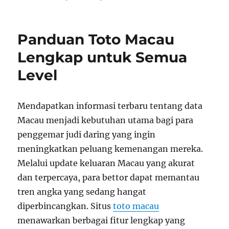
Data
Macau
Lengk
Panduan Toto Macau
untuk
Analisa
Lengkap untuk Semua
Menda
Level
Mendapatkan informasi terbaru tentang data
Macau menjadi kebutuhan utama bagi para
penggemar judi daring yang ingin
meningkatkan peluang kemenangan mereka.
Melalui update keluaran Macau yang akurat
dan terpercaya, para bettor dapat memantau
tren angka yang sedang hangat
diperbincangkan. Situs
toto macau
menawarkan berbagai fitur lengkap yang