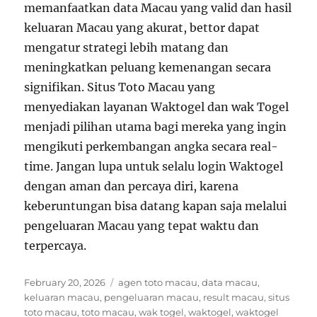
memanfaatkan data Macau yang valid dan hasil
keluaran Macau yang akurat, bettor dapat
mengatur strategi lebih matang dan
meningkatkan peluang kemenangan secara
signifikan. Situs Toto Macau yang
menyediakan layanan Waktogel dan wak Togel
menjadi pilihan utama bagi mereka yang ingin
mengikuti perkembangan angka secara real-
time. Jangan lupa untuk selalu login Waktogel
dengan aman dan percaya diri, karena
keberuntungan bisa datang kapan saja melalui
pengeluaran Macau yang tepat waktu dan
terpercaya.
Posted
Tags
February 20, 2026
agen toto macau
,
data macau
,
on
keluaran macau
,
pengeluaran macau
,
result macau
,
situs
toto macau
,
toto macau
,
wak togel
,
waktogel
,
waktogel