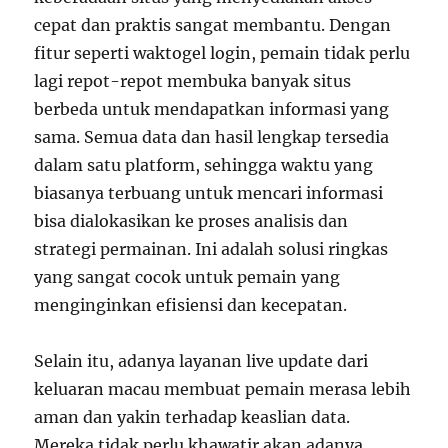
cepat dan praktis sangat membantu. Dengan
fitur seperti waktogel login, pemain tidak perlu
lagi repot-repot membuka banyak situs
berbeda untuk mendapatkan informasi yang
sama. Semua data dan hasil lengkap tersedia
dalam satu platform, sehingga waktu yang
biasanya terbuang untuk mencari informasi
bisa dialokasikan ke proses analisis dan
strategi permainan. Ini adalah solusi ringkas
yang sangat cocok untuk pemain yang
menginginkan efisiensi dan kecepatan.
Selain itu, adanya layanan live update dari
keluaran macau membuat pemain merasa lebih
aman dan yakin terhadap keaslian data.
Mereka tidak perlu khawatir akan adanya