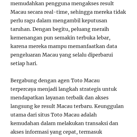
memudahkan pengguna mengakses result
Macau secara real-time, sehingga mereka tidak
perlu ragu dalam mengambil keputusan
taruhan. Dengan begitu, peluang meraih
kemenangan pun semakin terbuka lebar,
karena mereka mampu memanfaatkan data
pengeluaran Macau yang selalu diperbarui
setiap hari.
Bergabung dengan agen Toto Macau
terpercaya menjadi langkah strategis untuk
mendapatkan layanan terbaik dan akses
langsung ke result Macau terbaru. Keunggulan
utama dari situs Toto Macau adalah
kemudahan dalam melakukan transaksi dan
akses informasi yang cepat, termasuk