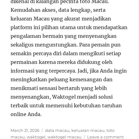
dikenal di kalangan pecinta toto Macau.
Kemudahan akses, data lengkap, serta
keluaran Macau yang akurat menjadikan
platform ini pilihan utama untuk mendapatkan
pengalaman bermain yang menyenangkan
sekaligus menguntungkan. Para pemain pun
semakin percaya diri dalam mengikuti setiap
permainan karena mereka didukung oleh
informasi yang terpercaya. Jadi, jika Anda ingin
meningkatkan peluang kemenangan dan
menikmati sensasi bertaruh yang lebih
menyenangkan, Waktogel menjadi solusi
terbaik untuk memenuhi kebutuhan taruhan
online Anda.
Posted
Tags
March 21, 2026
data macau
,
keluaran macau
,
toto
on
on
macau
,
waktogel
,
waktogel macau
Leave a comment