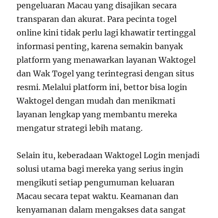
pengeluaran Macau yang disajikan secara
transparan dan akurat. Para pecinta togel
online kini tidak perlu lagi khawatir tertinggal
informasi penting, karena semakin banyak
platform yang menawarkan layanan Waktogel
dan Wak Togel yang terintegrasi dengan situs
resmi. Melalui platform ini, bettor bisa login
Waktogel dengan mudah dan menikmati
layanan lengkap yang membantu mereka
mengatur strategi lebih matang.
Selain itu, keberadaan Waktogel Login menjadi
solusi utama bagi mereka yang serius ingin
mengikuti setiap pengumuman keluaran
Macau secara tepat waktu. Keamanan dan
kenyamanan dalam mengakses data sangat