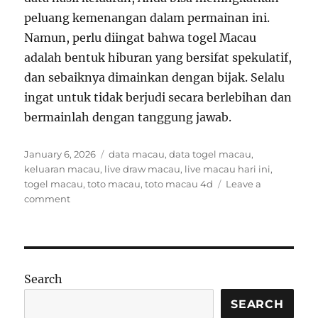
peluang kemenangan dalam permainan ini.
Namun, perlu diingat bahwa togel Macau
adalah bentuk hiburan yang bersifat spekulatif,
dan sebaiknya dimainkan dengan bijak. Selalu
ingat untuk tidak berjudi secara berlebihan dan
bermainlah dengan tanggung jawab.
Posted
Tags
January 6, 2026
data macau
,
data togel macau
,
on
keluaran macau
,
live draw macau
,
live macau hari ini
,
togel macau
,
toto macau
,
toto macau 4d
Leave a
on
comment
Mengenal
Togel
Macau:
Apa
Itu
Search
dan
Bagaimana
SEARCH
Cara