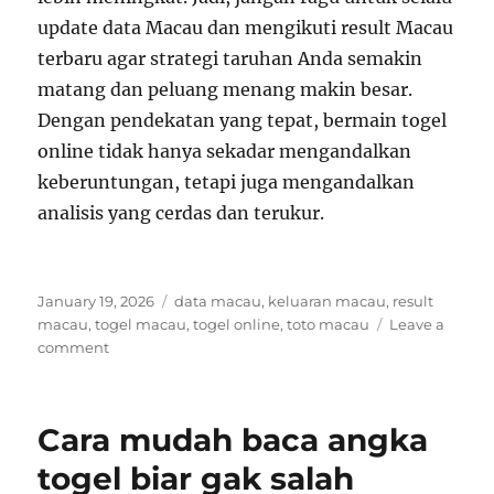
update data Macau dan mengikuti result Macau
terbaru agar strategi taruhan Anda semakin
matang dan peluang menang makin besar.
Dengan pendekatan yang tepat, bermain togel
online tidak hanya sekadar mengandalkan
keberuntungan, tetapi juga mengandalkan
analisis yang cerdas dan terukur.
Posted
Tags
January 19, 2026
data macau
,
keluaran macau
,
result
on
macau
,
togel macau
,
togel online
,
toto macau
Leave a
on
comment
Strategi
Ampuh
Beli
Cara mudah baca angka
Toto
Macau
togel biar gak salah
Paling