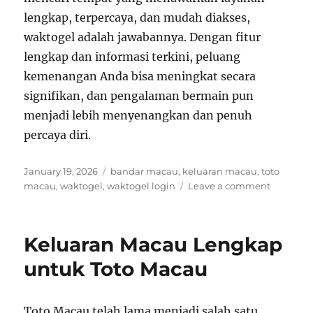
lengkap, terpercaya, dan mudah diakses,
waktogel adalah jawabannya. Dengan fitur
lengkap dan informasi terkini, peluang
kemenangan Anda bisa meningkat secara
signifikan, dan pengalaman bermain pun
menjadi lebih menyenangkan dan penuh
percaya diri.
Posted
Tags
January 19, 2026
bandar macau
,
keluaran macau
,
toto
on
on
macau
,
waktogel
,
waktogel login
Leave a comment
Cara
mudah
baca
Keluaran Macau Lengkap
angka
togel
untuk Toto Macau
biar
gak
salah
Toto Macau telah lama menjadi salah satu