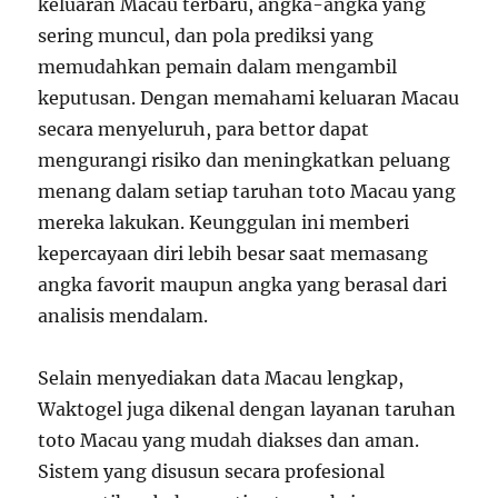
keluaran Macau terbaru, angka-angka yang
sering muncul, dan pola prediksi yang
memudahkan pemain dalam mengambil
keputusan. Dengan memahami keluaran Macau
secara menyeluruh, para bettor dapat
mengurangi risiko dan meningkatkan peluang
menang dalam setiap taruhan toto Macau yang
mereka lakukan. Keunggulan ini memberi
kepercayaan diri lebih besar saat memasang
angka favorit maupun angka yang berasal dari
analisis mendalam.
Selain menyediakan data Macau lengkap,
Waktogel juga dikenal dengan layanan taruhan
toto Macau yang mudah diakses dan aman.
Sistem yang disusun secara profesional