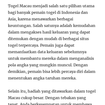
Togel Macau menjadi salah satu pilihan utama
bagi banyak pemain togel di Indonesia dan
Asia, karena menawarkan berbagai
keuntungan. Salah satunya adalah kemudahan
dalam mengakses hasil keluaran yang dapat
ditemukan dengan mudah di berbagai situs
togel terpercaya. Pemain juga dapat
memanfaatkan data keluaran sebelumnya
untuk membantu mereka dalam menganalisis
pola angka yang mungkin muncul. Dengan
demikian, pemain bisa lebih percaya diri dalam
menentukan angka taruhan mereka.
Selain itu, hadiah yang ditawarkan dalam togel
Macau cukup besar. Dengan tebakan yang
tepat, Anda berkesempatan untuk membawa