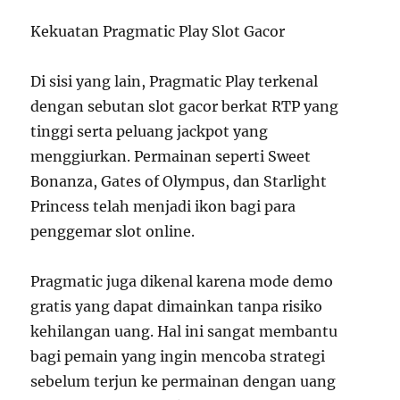
Kekuatan Pragmatic Play Slot Gacor
Di sisi yang lain, Pragmatic Play terkenal
dengan sebutan slot gacor berkat RTP yang
tinggi serta peluang jackpot yang
menggiurkan. Permainan seperti Sweet
Bonanza, Gates of Olympus, dan Starlight
Princess telah menjadi ikon bagi para
penggemar slot online.
Pragmatic juga dikenal karena mode demo
gratis yang dapat dimainkan tanpa risiko
kehilangan uang. Hal ini sangat membantu
bagi pemain yang ingin mencoba strategi
sebelum terjun ke permainan dengan uang