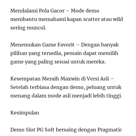
Mendalami Pola Gacor – Mode demo
membantu memahami kapan scatter atau wild
sering muncul.
Menemukan Game Favorit – Dengan banyak
pilihan yang tersedia, pemain dapat memilih
game yang paling sesuai untuk mereka.
Kesempatan Meraih Maxwin di Versi Asli –
Setelah terbiasa dengan demo, peluang untuk
menang dalam mode asli menjadi lebih tinggi.
Kesimpulan
Demo Slot PG Soft bersaing dengan Pragmatic