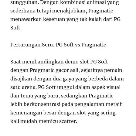
sungguhan. Dengan kombinasi animasi yang
sederhana tetapi menakjubkan, Pragmatic
menawarkan keseruan yang tak kalah dari PG
Soft.
Pertarungan Seru: PG Soft vs Pragmatic
Saat membandingkan demo slot PG Soft
dengan Pragmatic gacor asli, sejatinya pemain
disajikan dengan dua gaya yang berbeda dalam
satu arena. PG Soft unggul dalam aspek visual
dan tema yang baru, sedangkan Pragmatic
lebih berkonsentrasi pada pengalaman meraih
kemenangan besar dengan slot yang sering
kali mudah memicu scatter.