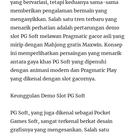
yang bervariasi, tetapi keduanya sama-sama
memberikan pengalaman bermain yang
mengasyikkan. Salah satu tren terbaru yang
menarik perhatian adalah pertarungan demo
slot PG Soft melawan Pragmatic gacor asli yang
mirip dengan Mahjong gratis Maxwin. Konsep
ini memperlihatkan persaingan yang menarik
antara gaya khas PG Soft yang dipenuhi
dengan animasi modern dan Pragmatic Play
yang dikenal dengan slot gacornya.
Keunggulan Demo Slot PG Soft
PG Soft, yang juga dikenal sebagai Pocket
Games Soft, sangat terkenal berkat desain
grafisnya yang mengesankan. Salah satu