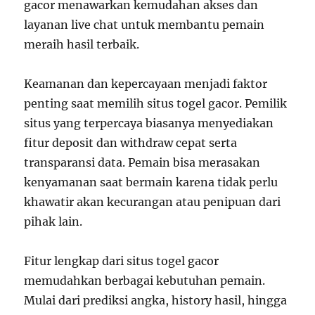
gacor menawarkan kemudahan akses dan
layanan live chat untuk membantu pemain
meraih hasil terbaik.
Keamanan dan kepercayaan menjadi faktor
penting saat memilih situs togel gacor. Pemilik
situs yang terpercaya biasanya menyediakan
fitur deposit dan withdraw cepat serta
transparansi data. Pemain bisa merasakan
kenyamanan saat bermain karena tidak perlu
khawatir akan kecurangan atau penipuan dari
pihak lain.
Fitur lengkap dari situs togel gacor
memudahkan berbagai kebutuhan pemain.
Mulai dari prediksi angka, history hasil, hingga