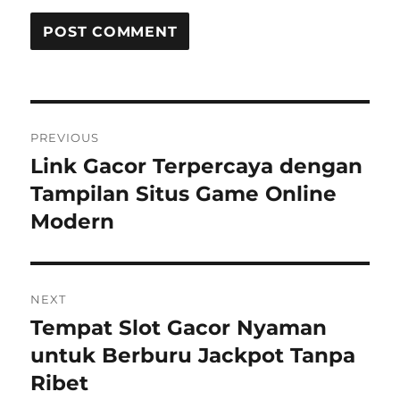
Post
PREVIOUS
navigation
Link Gacor Terpercaya dengan
Previous
post:
Tampilan Situs Game Online
Modern
NEXT
Tempat Slot Gacor Nyaman
Next
post:
untuk Berburu Jackpot Tanpa
Ribet