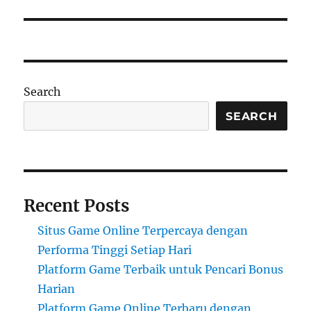
Search
SEARCH
Recent Posts
Situs Game Online Terpercaya dengan
Performa Tinggi Setiap Hari
Platform Game Terbaik untuk Pencari Bonus
Harian
Platform Game Online Terbaru dengan