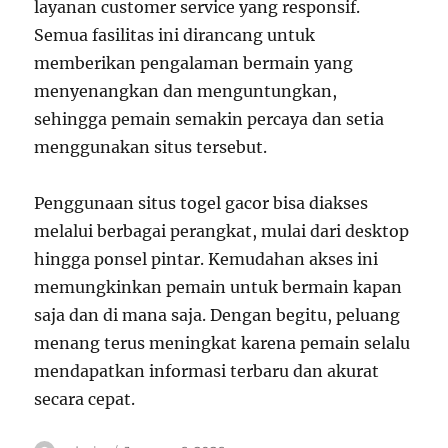
layanan customer service yang responsif.
Semua fasilitas ini dirancang untuk
memberikan pengalaman bermain yang
menyenangkan dan menguntungkan,
sehingga pemain semakin percaya dan setia
menggunakan situs tersebut.
Penggunaan situs togel gacor bisa diakses
melalui berbagai perangkat, mulai dari desktop
hingga ponsel pintar. Kemudahan akses ini
memungkinkan pemain untuk bermain kapan
saja dan di mana saja. Dengan begitu, peluang
menang terus meningkat karena pemain selalu
mendapatkan informasi terbaru dan akurat
secara cepat.