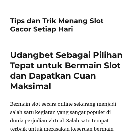
Tips dan Trik Menang Slot
Gacor Setiap Hari
Udangbet Sebagai Pilihan
Tepat untuk Bermain Slot
dan Dapatkan Cuan
Maksimal
Bermain slot secara online sekarang menjadi
salah satu kegiatan yang sangat populer di
dunia perjudian virtual. Salah satu tempat
terbaik untuk merasakan keseruan bermain