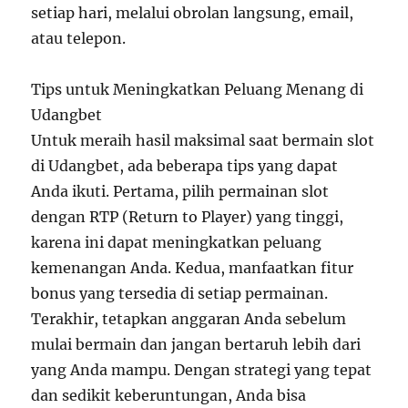
setiap hari, melalui obrolan langsung, email,
atau telepon.
Tips untuk Meningkatkan Peluang Menang di
Udangbet
Untuk meraih hasil maksimal saat bermain slot
di Udangbet, ada beberapa tips yang dapat
Anda ikuti. Pertama, pilih permainan slot
dengan RTP (Return to Player) yang tinggi,
karena ini dapat meningkatkan peluang
kemenangan Anda. Kedua, manfaatkan fitur
bonus yang tersedia di setiap permainan.
Terakhir, tetapkan anggaran Anda sebelum
mulai bermain dan jangan bertaruh lebih dari
yang Anda mampu. Dengan strategi yang tepat
dan sedikit keberuntungan, Anda bisa