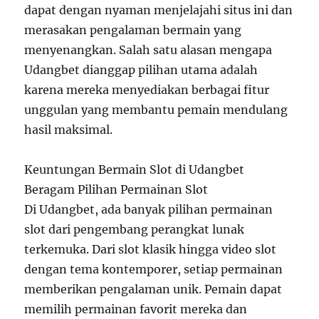
dapat dengan nyaman menjelajahi situs ini dan
merasakan pengalaman bermain yang
menyenangkan. Salah satu alasan mengapa
Udangbet dianggap pilihan utama adalah
karena mereka menyediakan berbagai fitur
unggulan yang membantu pemain mendulang
hasil maksimal.
Keuntungan Bermain Slot di Udangbet
Beragam Pilihan Permainan Slot
Di Udangbet, ada banyak pilihan permainan
slot dari pengembang perangkat lunak
terkemuka. Dari slot klasik hingga video slot
dengan tema kontemporer, setiap permainan
memberikan pengalaman unik. Pemain dapat
memilih permainan favorit mereka dan