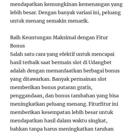
mendapatkan kemungkinan kemenangan yang
lebih besar. Dengan banyak variasi ini, peluang
untuk menang semakin menarik.
Raih Keuntungan Maksimal dengan Fitur
Bonus
Salah satu cara yang efektif untuk mencapai
hasil terbaik saat bermain slot di Udangbet
adalah dengan memanfaatkan berbagai bonus
yang ditawarkan. Banyak permainan slot
memberikan bonus putaran gratis,
penggandaan, dan bonus tambahan yang bisa
meningkatkan peluang menang. Fiturfitur ini
memberikan kesempatan lebih besar untuk
mendapatkan hasil dalam waktu singkat,
bahkan tanpa harus meningkatkan taruhan