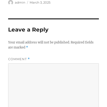
Author
Posted
admin
March 3, 2025
on
Leave a Reply
Your email address will not be published.
Required fields
are marked
*
COMMENT
*