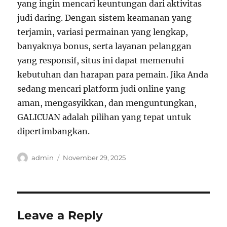
yang ingin mencari keuntungan dari aktivitas
judi daring. Dengan sistem keamanan yang
terjamin, variasi permainan yang lengkap,
banyaknya bonus, serta layanan pelanggan
yang responsif, situs ini dapat memenuhi
kebutuhan dan harapan para pemain. Jika Anda
sedang mencari platform judi online yang
aman, mengasyikkan, dan menguntungkan,
GALICUAN adalah pilihan yang tepat untuk
dipertimbangkan.
Author
Posted
admin
November 29, 2025
on
Leave a Reply