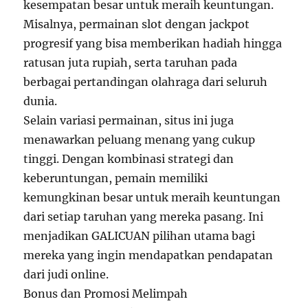
kesempatan besar untuk meraih keuntungan.
Misalnya, permainan slot dengan jackpot
progresif yang bisa memberikan hadiah hingga
ratusan juta rupiah, serta taruhan pada
berbagai pertandingan olahraga dari seluruh
dunia.
Selain variasi permainan, situs ini juga
menawarkan peluang menang yang cukup
tinggi. Dengan kombinasi strategi dan
keberuntungan, pemain memiliki
kemungkinan besar untuk meraih keuntungan
dari setiap taruhan yang mereka pasang. Ini
menjadikan GALICUAN pilihan utama bagi
mereka yang ingin mendapatkan pendapatan
dari judi online.
Bonus dan Promosi Melimpah