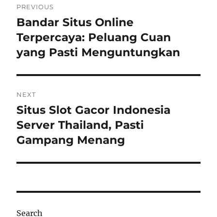
PREVIOUS
navigation
Bandar Situs Online
Previous
post:
Terpercaya: Peluang Cuan
yang Pasti Menguntungkan
NEXT
Situs Slot Gacor Indonesia
Next
post:
Server Thailand, Pasti
Gampang Menang
Search