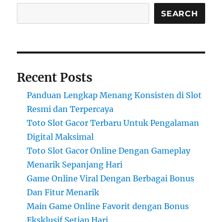
SEARCH
Recent Posts
Panduan Lengkap Menang Konsisten di Slot
Resmi dan Terpercaya
Toto Slot Gacor Terbaru Untuk Pengalaman
Digital Maksimal
Toto Slot Gacor Online Dengan Gameplay
Menarik Sepanjang Hari
Game Online Viral Dengan Berbagai Bonus
Dan Fitur Menarik
Main Game Online Favorit dengan Bonus
Eksklusif Setiap Hari