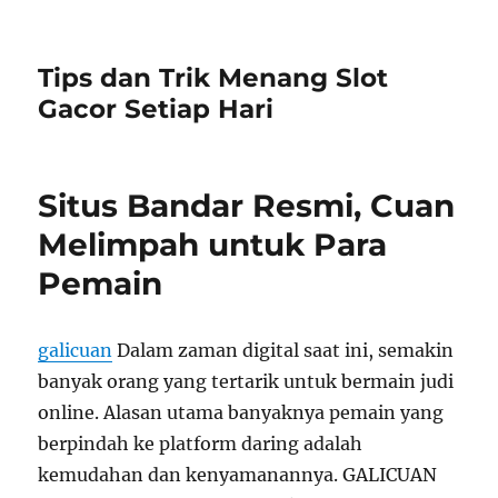
Tips dan Trik Menang Slot
Gacor Setiap Hari
Situs Bandar Resmi, Cuan
Melimpah untuk Para
Pemain
galicuan
Dalam zaman digital saat ini, semakin
banyak orang yang tertarik untuk bermain judi
online. Alasan utama banyaknya pemain yang
berpindah ke platform daring adalah
kemudahan dan kenyamanannya. GALICUAN