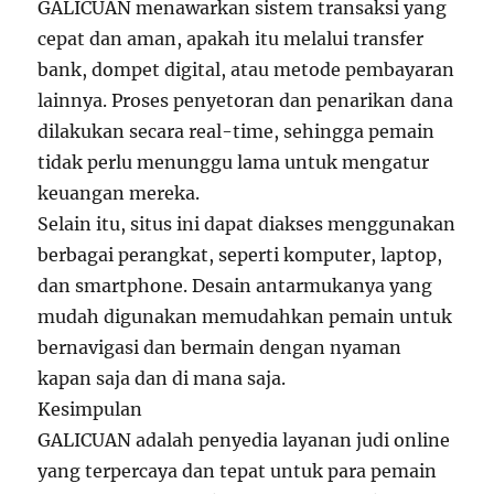
GALICUAN menawarkan sistem transaksi yang
cepat dan aman, apakah itu melalui transfer
bank, dompet digital, atau metode pembayaran
lainnya. Proses penyetoran dan penarikan dana
dilakukan secara real-time, sehingga pemain
tidak perlu menunggu lama untuk mengatur
keuangan mereka.
Selain itu, situs ini dapat diakses menggunakan
berbagai perangkat, seperti komputer, laptop,
dan smartphone. Desain antarmukanya yang
mudah digunakan memudahkan pemain untuk
bernavigasi dan bermain dengan nyaman
kapan saja dan di mana saja.
Kesimpulan
GALICUAN adalah penyedia layanan judi online
yang terpercaya dan tepat untuk para pemain