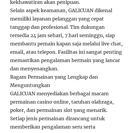
kekhawatiran akan penipuan.
Selain aspek keamanan, GALICUAN dikenal
memiliki layanan pelanggan yang cepat
tanggap dan profesional. Tim dukungan
tersedia 24 jam sehari, 7 hari seminggu, siap
membantu pemain kapan saja melalui live chat,
email, atau telepon. Fasilitas ini sangat penting
memastikan pengalaman bermain yang lancar
dan menyenangkan.
Ragam Permainan yang Lengkap dan
Menguntungkan
GALICUAN menyediakan berbagai macam
permainan casino online, taruhan olahraga,
poker, dan permainan slot yang menarik.
Setiap jenis permainan dirancang untuk
memberikan pengalaman seru serta