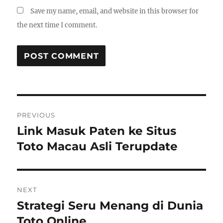
Save my name, email, and website in this browser for
the next time I comment.
Post
PREVIOUS
navigation
Link Masuk Paten ke Situs
Previous
post:
Toto Macau Asli Terupdate
NEXT
Strategi Seru Menang di Dunia
Next
post:
Toto Online