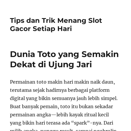
Tips dan Trik Menang Slot
Gacor Setiap Hari
Dunia Toto yang Semakin
Dekat di Ujung Jari
Permainan toto makin hari makin naik daun,
terutama sejak hadirnya berbagai platform
digital yang bikin semuanya jauh lebih simpel.
Buat banyak pemain, toto itu bukan sekadar
permainan angka—lebih kayak ritual kecil
yang bikin hari terasa ada “spark”-nya. Dari