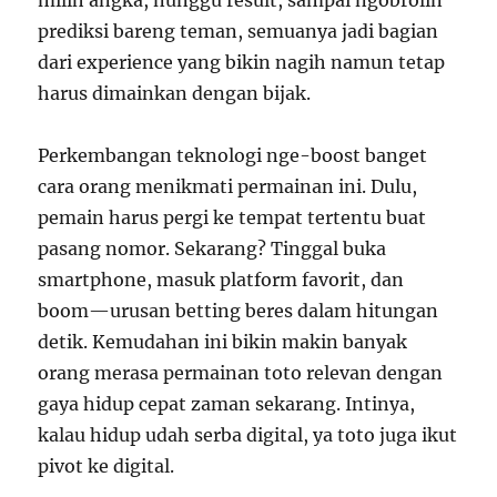
milih angka, nunggu result, sampai ngobrolin
prediksi bareng teman, semuanya jadi bagian
dari experience yang bikin nagih namun tetap
harus dimainkan dengan bijak.
Perkembangan teknologi nge-boost banget
cara orang menikmati permainan ini. Dulu,
pemain harus pergi ke tempat tertentu buat
pasang nomor. Sekarang? Tinggal buka
smartphone, masuk platform favorit, dan
boom—urusan betting beres dalam hitungan
detik. Kemudahan ini bikin makin banyak
orang merasa permainan toto relevan dengan
gaya hidup cepat zaman sekarang. Intinya,
kalau hidup udah serba digital, ya toto juga ikut
pivot ke digital.