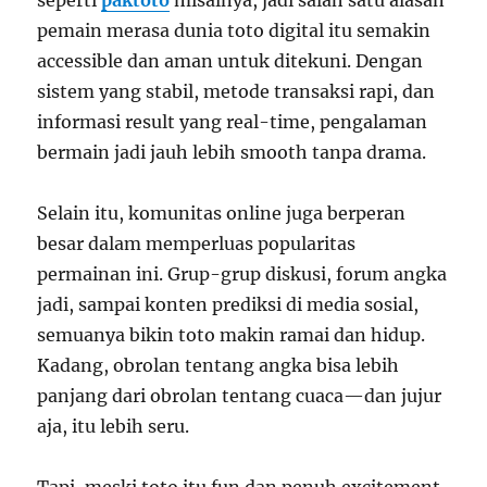
seperti
paktoto
misalnya, jadi salah satu alasan
pemain merasa dunia toto digital itu semakin
accessible dan aman untuk ditekuni. Dengan
sistem yang stabil, metode transaksi rapi, dan
informasi result yang real-time, pengalaman
bermain jadi jauh lebih smooth tanpa drama.
Selain itu, komunitas online juga berperan
besar dalam memperluas popularitas
permainan ini. Grup-grup diskusi, forum angka
jadi, sampai konten prediksi di media sosial,
semuanya bikin toto makin ramai dan hidup.
Kadang, obrolan tentang angka bisa lebih
panjang dari obrolan tentang cuaca—dan jujur
aja, itu lebih seru.