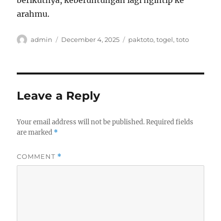
berikutnya, keberuntungan lagi ngintip ke
arahmu.
Author
Posted
Tags
admin
December 4, 2025
paktoto
,
togel
,
toto
on
Leave a Reply
Your email address will not be published.
Required fields
are marked
*
COMMENT
*