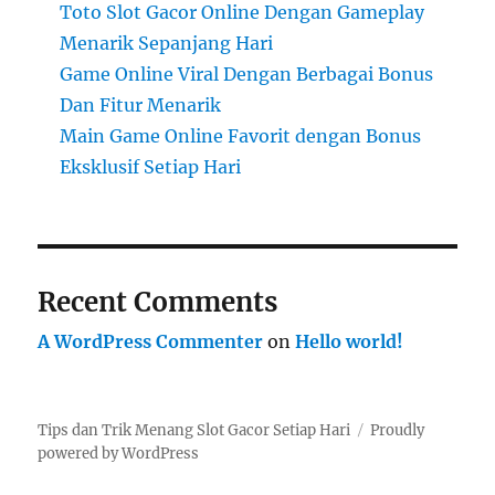
Toto Slot Gacor Online Dengan Gameplay
Menarik Sepanjang Hari
Game Online Viral Dengan Berbagai Bonus
Dan Fitur Menarik
Main Game Online Favorit dengan Bonus
Eksklusif Setiap Hari
Recent Comments
A WordPress Commenter
on
Hello world!
Tips dan Trik Menang Slot Gacor Setiap Hari
Proudly
powered by WordPress