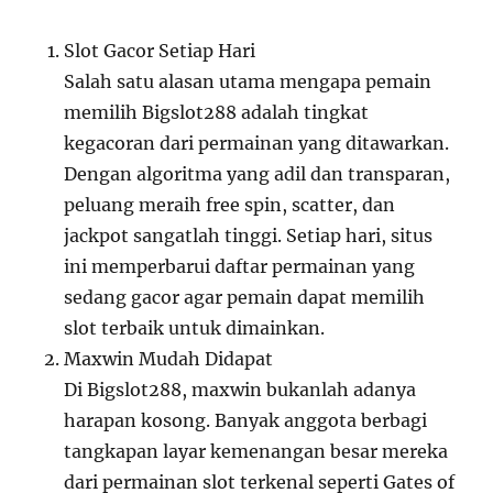
Slot Gacor Setiap Hari
Salah satu alasan utama mengapa pemain
memilih Bigslot288 adalah tingkat
kegacoran dari permainan yang ditawarkan.
Dengan algoritma yang adil dan transparan,
peluang meraih free spin, scatter, dan
jackpot sangatlah tinggi. Setiap hari, situs
ini memperbarui daftar permainan yang
sedang gacor agar pemain dapat memilih
slot terbaik untuk dimainkan.
Maxwin Mudah Didapat
Di Bigslot288, maxwin bukanlah adanya
harapan kosong. Banyak anggota berbagi
tangkapan layar kemenangan besar mereka
dari permainan slot terkenal seperti Gates of