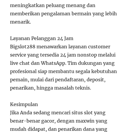
meningkatkan peluang menang dan
memberikan pengalaman bermain yang lebih
menarik.
Layanan Pelanggan 24 Jam
Bigslot288 menawarkan layanan customer
service yang tersedia 24 jam nonstop melalui
live chat dan WhatsApp. Tim dukungan yang
profesional siap membantu segala kebutuhan
pemain, mulai dari pendaftaran, deposit,
penarikan, hingga masalah teknis.
Kesimpulan
Jika Anda sedang mencari situs slot yang
benar-benar gacor, dengan maxwin yang
mudah didapat, dan penarikan dana yang