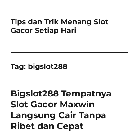
Tips dan Trik Menang Slot
Gacor Setiap Hari
Tag:
bigslot288
Bigslot288 Tempatnya
Slot Gacor Maxwin
Langsung Cair Tanpa
Ribet dan Cepat