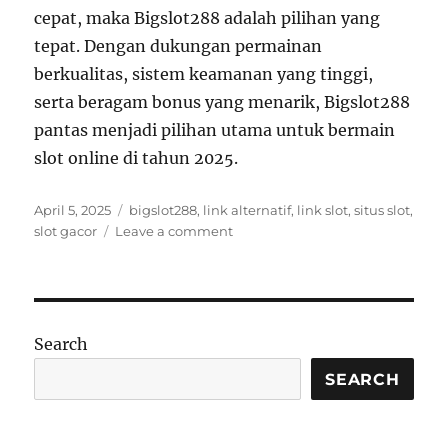
cepat, maka Bigslot288 adalah pilihan yang
tepat. Dengan dukungan permainan
berkualitas, sistem keamanan yang tinggi,
serta beragam bonus yang menarik, Bigslot288
pantas menjadi pilihan utama untuk bermain
slot online di tahun 2025.
Posted
Tags
April 5, 2025
bigslot288
,
link alternatif
,
link slot
,
situs slot
,
on
on
slot gacor
Leave a comment
Bigslot288
Tempatnya
Slot
Gacor
Maxwin
Search
Langsung
Cair
SEARCH
Tanpa
Ribet
dan