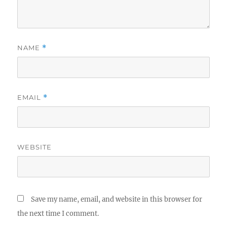
NAME
*
EMAIL
*
WEBSITE
Save my name, email, and website in this browser for
the next time I comment.