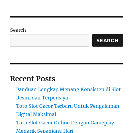
Search
SEARCH
Recent Posts
Panduan Lengkap Menang Konsisten di Slot
Resmi dan Terpercaya
Toto Slot Gacor Terbaru Untuk Pengalaman
Digital Maksimal
Toto Slot Gacor Online Dengan Gameplay
Menarik Sepanjang Hari