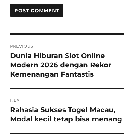
Post
PREVIOUS
navigation
Dunia Hiburan Slot Online
Previous
post:
Modern 2026 dengan Rekor
Kemenangan Fantastis
NEXT
Rahasia Sukses Togel Macau,
Next
post:
Modal kecil tetap bisa menang