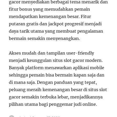
gacor menyediakan berbagai tema menarik dan
fitur bonus yang memudahkan pemain
mendapatkan kemenangan besar. Fitur
putaran gratis dan jackpot progresif menjadi
daya tarik utama yang membuat pengalaman
bermain semakin menyenangkan.
Akses mudah dan tampilan user-friendly
menjadi keunggulan situs slot gacor modern.
Banyak platform menawarkan aplikasi mobile
sehingga pemain bisa bermain kapan saja dan
di mana saja. Dengan panduan yang tepat,
peluang meraih kemenangan besar di situs slot
gacor semakin terbuka lebar, menjadikannya
pilihan utama bagi penggemar judi online.