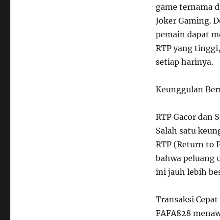
game ternama di
Joker Gaming. D
pemain dapat me
RTP yang tinggi
setiap harinya.
Keunggulan Berm
RTP Gacor dan S
Salah satu keun
RTP (Return to 
bahwa peluang 
ini jauh lebih b
Transaksi Cepa
FAFA828 menawa