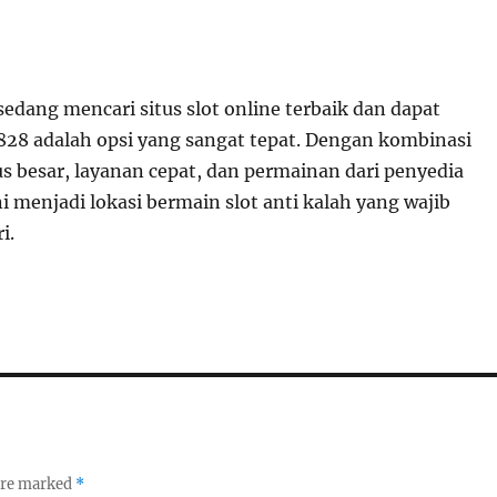
edang mencari situs slot online terbaik dan dapat
828 adalah opsi yang sangat tepat. Dengan kombinasi
us besar, layanan cepat, dan permainan dari penyedia
ini menjadi lokasi bermain slot anti kalah yang wajib
i.
 are marked
*