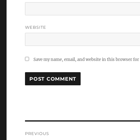
WEBSITE
Save my name, email, and website in this browser for
Post
PREVIOUS