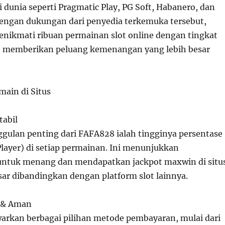
 dunia seperti Pragmatic Play, PG Soft, Habanero, dan
engan dukungan dari penyedia terkemuka tersebut,
nikmati ribuan permainan slot online dengan tingkat
, memberikan peluang kemenangan yang lebih besar
ain di Situs
tabil
ggulan penting dari FAFA828 ialah tingginya persentase
Player) di setiap permainan. Ini menunjukkan
untuk menang dan mendapatkan jackpot maxwin di situ
esar dibandingkan dengan platform slot lainnya.
t & Aman
rkan berbagai pilihan metode pembayaran, mulai dari