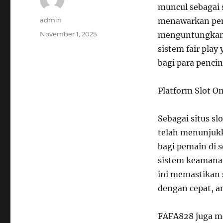
muncul sebagai 
Author
admin
menawarkan pen
Posted
November 1, 2025
menguntungkan. 
on
sistem fair play
bagi para penci
Platform Slot On
Sebagai situs sl
telah menunjuk
bagi pemain di s
sistem keamanan
ini memastikan 
dengan cepat, a
FAFA828 juga me