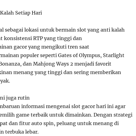
 Kalah Setiap Hari
l sebagai lokasi untuk bermain slot yang anti kalah
at konsistensi RTP yang tinggi dan
inan gacor yang mengikuti tren saat
rmainan populer seperti Gates of Olympus, Starlight
 Bonanza, dan Mahjong Ways 2 menjadi favorit
inan menang yang tinggi dan sering memberikan
nyak.
ini juga rutin
aruan informasi mengenai slot gacor hari ini agar
milih game terbaik untuk dimainkan. Dengan strategi
pat dan fitur auto spin, peluang untuk menang di
 terbuka lebar.