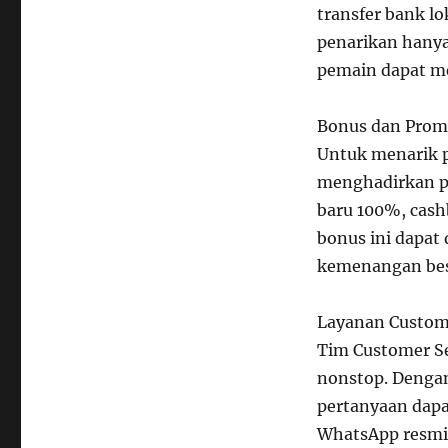
transfer bank lo
penarikan hanya
pemain dapat me
Bonus dan Pro
Untuk menarik p
menghadirkan p
baru 100%, cashb
bonus ini dapat
kemenangan bes
Layanan Custome
Tim Customer S
nonstop. Dengan
pertanyaan dapa
WhatsApp resmi