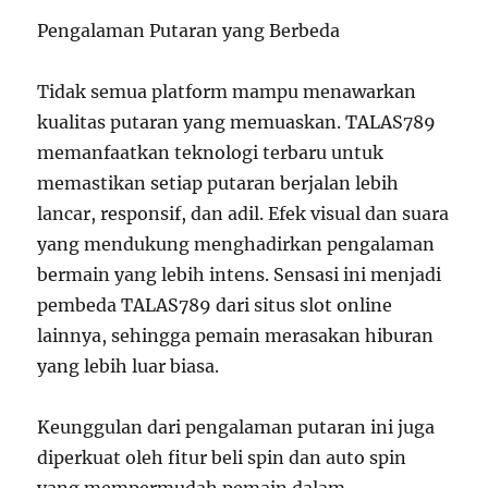
Pengalaman Putaran yang Berbeda
Tidak semua platform mampu menawarkan
kualitas putaran yang memuaskan. TALAS789
memanfaatkan teknologi terbaru untuk
memastikan setiap putaran berjalan lebih
lancar, responsif, dan adil. Efek visual dan suara
yang mendukung menghadirkan pengalaman
bermain yang lebih intens. Sensasi ini menjadi
pembeda TALAS789 dari situs slot online
lainnya, sehingga pemain merasakan hiburan
yang lebih luar biasa.
Keunggulan dari pengalaman putaran ini juga
diperkuat oleh fitur beli spin dan auto spin