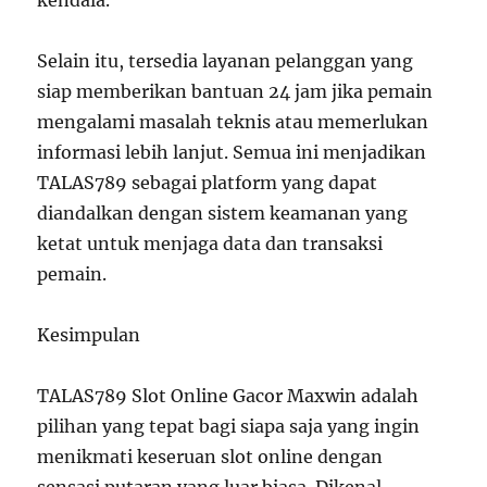
kendala.
Selain itu, tersedia layanan pelanggan yang
siap memberikan bantuan 24 jam jika pemain
mengalami masalah teknis atau memerlukan
informasi lebih lanjut. Semua ini menjadikan
TALAS789 sebagai platform yang dapat
diandalkan dengan sistem keamanan yang
ketat untuk menjaga data dan transaksi
pemain.
Kesimpulan
TALAS789 Slot Online Gacor Maxwin adalah
pilihan yang tepat bagi siapa saja yang ingin
menikmati keseruan slot online dengan