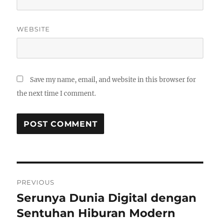
WEBSITE
Save my name, email, and website in this browser for
the next time I comment.
Post
PREVIOUS
navigation
Serunya Dunia Digital dengan
Previous
post:
Sentuhan Hiburan Modern