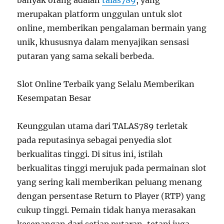
banyak orang adalah
talas789
, yang
merupakan platform unggulan untuk slot
online, memberikan pengalaman bermain yang
unik, khususnya dalam menyajikan sensasi
putaran yang sama sekali berbeda.
Slot Online Terbaik yang Selalu Memberikan
Kesempatan Besar
Keunggulan utama dari TALAS789 terletak
pada reputasinya sebagai penyedia slot
berkualitas tinggi. Di situs ini, istilah
berkualitas tinggi merujuk pada permainan slot
yang sering kali memberikan peluang menang
dengan persentase Return to Player (RTP) yang
cukup tinggi. Pemain tidak hanya merasakan