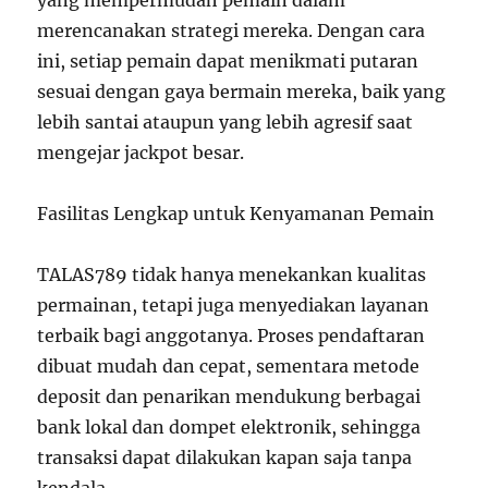
yang mempermudah pemain dalam
merencanakan strategi mereka. Dengan cara
ini, setiap pemain dapat menikmati putaran
sesuai dengan gaya bermain mereka, baik yang
lebih santai ataupun yang lebih agresif saat
mengejar jackpot besar.
Fasilitas Lengkap untuk Kenyamanan Pemain
TALAS789 tidak hanya menekankan kualitas
permainan, tetapi juga menyediakan layanan
terbaik bagi anggotanya. Proses pendaftaran
dibuat mudah dan cepat, sementara metode
deposit dan penarikan mendukung berbagai
bank lokal dan dompet elektronik, sehingga
transaksi dapat dilakukan kapan saja tanpa