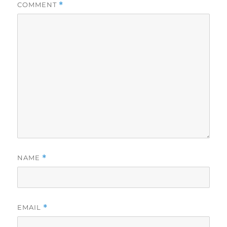
COMMENT
*
NAME
*
EMAIL
*