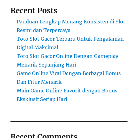
Recent Posts
Panduan Lengkap Menang Konsisten di Slot
Resmi dan Terpercaya
Toto Slot Gacor Terbaru Untuk Pengalaman
Digital Maksimal
Toto Slot Gacor Online Dengan Gameplay
Menarik Sepanjang Hari
Game Online Viral Dengan Berbagai Bonus
Dan Fitur Menarik
Main Game Online Favorit dengan Bonus
Eksklusif Setiap Hari
Recent Comments